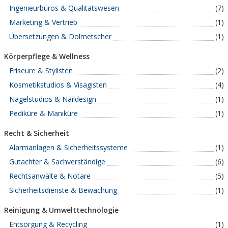
Ingenieurbüros & Qualitätswesen
(7)
Marketing & Vertrieb
(1)
Übersetzungen & Dolmetscher
(1)
Körperpflege & Wellness
Friseure & Stylisten
(2)
Kosmetikstudios & Visagisten
(4)
Nagelstudios & Naildesign
(1)
Pediküre & Maniküre
(1)
Recht & Sicherheit
Alarmanlagen & Sicherheitssysteme
(1)
Gutachter & Sachverständige
(6)
Rechtsanwälte & Notare
(5)
Sicherheitsdienste & Bewachung
(1)
Reinigung & Umwelttechnologie
Entsorgung & Recycling
(1)