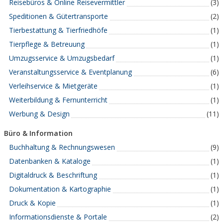
Reisebüros & Online Reisevermittler
(3)
Speditionen & Gütertransporte
(2)
Tierbestattung & Tierfriedhöfe
(1)
Tierpflege & Betreuung
(1)
Umzugsservice & Umzugsbedarf
(1)
Veranstaltungsservice & Eventplanung
(6)
Verleihservice & Mietgeräte
(1)
Weiterbildung & Fernunterricht
(1)
Werbung & Design
(11)
Büro & Information
Buchhaltung & Rechnungswesen
(9)
Datenbanken & Kataloge
(1)
Digitaldruck & Beschriftung
(1)
Dokumentation & Kartographie
(1)
Druck & Kopie
(1)
Informationsdienste & Portale
(2)