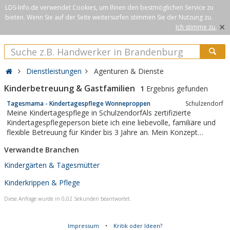
LDS-Info.de verwendet Cookies, um Ihnen den bestmöglichen Service zu
bieten. Wenn Sie auf der Seite weitersurfen stimmen Sie der Nutzung zu.
×
Ich stimme zu.
Dienstleistungen
Agenturen & Dienste
Kinderbetreuung & Gastfamilien
1
Ergebnis gefunden
Tagesmama - Kindertagespflege Wonneproppen
Schulzendorf
Meine Kindertagespflege in SchulzendorfAls zertifizierte
Kindertagespflegeperson biete ich eine liebevolle, familiäre und
flexible Betreuung für Kinder bis 3 Jahre an. Mein Konzept
verbindet individuelle Förderung, Naturerfahrungen und kreative
Verwandte Branchen
Bildungsangebote. In meiner kleinen Gruppe mit maximal fünf
Kindern erleben die...
Kindergärten & Tagesmütter
Kinderkrippen & Pflege
Diese Anfrage wurde in 0,02 Sekunden beantwortet.
Impressum
•
Kritik oder Ideen?