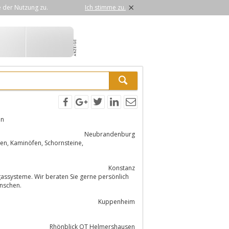
×
e der Nutzung zu.
Ich stimme zu.
en
Neubrandenburg
Konstanz
en Sie Ihr Zuhause nach Ihren Wünschen.
Kuppenheim
Rhönblick OT Helmershausen