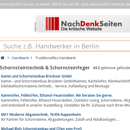
stmöglichen Service zu bieten. Wenn Sie auf der Seite weitersurfen stimmen Si
Handwerk
Traditionelles Handwerk
Schornsteintechnik & Schornsteinfeger
44
Ergebnisse gefund
Kamin und Schornsteinbau Brückner GmbH
Kamin - und Schornsteinbau Brückner GmbHKamine, Kachelöfen, Kleinkachelöfen, Kaminöfen, Schornsteine,
Edelstahlschornsteine,Vertrieb, - Service, Aufstellung und Montage
Kaminöfen, Pelletöfen, Ethanol-Feuerstellen. Wir beraten Sie gerne.
Kaminöfen, Pelletöfen, Ethanol-Feuerstellen, Outddor-Living, Schornsteine, Abgassysteme. Wir beraten Sie gerne persönlich
und individuell in unserer Ausstellung. Gestalt
MAT Moderne Abgastechnik, 76456 Kuppenheim
Ihr Partner für Schornsteine, Abgasleitungen, Zuluft und Abluftanlagen, ...
Michael Bloh Schornsteinbau und Öfen vom Profi