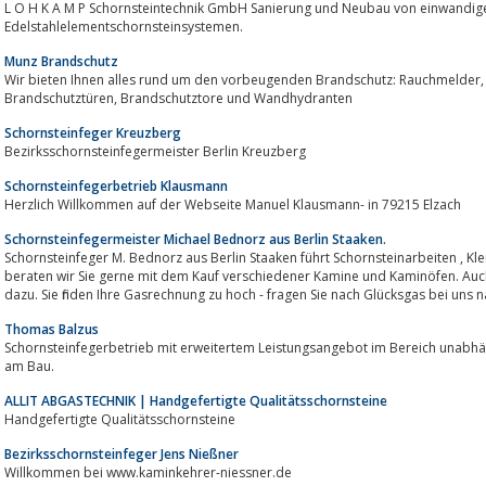
L O H K A M P Schornsteintechnik GmbH Sanierung und Neubau von einwandi
Edelstahlelementschornsteinsystemen.
Munz Brandschutz
Wir bieten Ihnen alles rund um den vorbeugenden Brandschutz: Rauchmelder, Feuerlöscher, RWA Anlagen
Brandschutztüren, Brandschutztore und Wandhydranten
Schornsteinfeger Kreuzberg
Bezirksschornsteinfegermeister Berlin Kreuzberg
Schornsteinfegerbetrieb Klausmann
Herzlich Willkommen auf der Webseite Manuel Klausmann- in 79215 Elzach
Schornsteinfegermeister Michael Bednorz aus Berlin Staaken.
Schornsteinfeger M. Bednorz aus Berlin Staaken führt Schornsteinarbeiten , Kleinst-Schornsteinreparatur durch. Desweiteren
beraten wir Sie gerne mit dem Kauf verschiedener Kamine und Kaminöfen. Auch Regenhauben, Rau
dazu. Sie finden Ihre Gasrechnung zu hoch - fragen Sie nach Glücksgas bei uns na
Thomas Balzus
Schornsteinfegerbetrieb mit erweitertem Leistungsangebot im Bereich unab
am Bau.
ALLIT ABGASTECHNIK | Handgefertigte Qualitätsschornsteine
Handgefertigte Qualitätsschornsteine
Bezirksschornsteinfeger Jens Nießner
Willkommen bei www.kaminkehrer-niessner.de