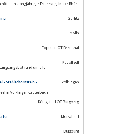
inöfen mit langjähriger Erfahrung. In der Rhön
eine
Görlitz
Mölln
Eppstein OT Bremthal
hal
Radolfzell
stungsangebot rund um alle
 - Stahlschornstein -
Völklingen
el in Völklingen-Lauterbach.
Königsfeld OT Burgberg
erte
Mörschied
Duisburg