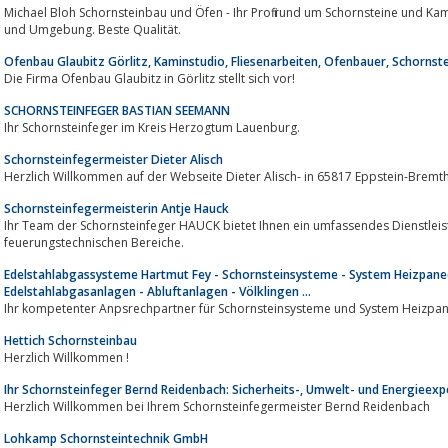
Michael Bloh Schornsteinbau und Öfen - Ihr Profi rund um Schornsteine und Kam
und Umgebung. Beste Qualität.
Ofenbau Glaubitz Görlitz, Kaminstudio, Fliesenarbeiten, Ofenbauer, Schornst
Die Firma Ofenbau Glaubitz in Görlitz stellt sich vor!
SCHORNSTEINFEGER BASTIAN SEEMANN
Ihr Schornsteinfeger im Kreis Herzogtum Lauenburg.
Schornsteinfegermeister Dieter Alisch
Herzlich Willkommen auf der Webseite Dieter Alisch- in 65817 Eppstein-Bremt
Schornsteinfegermeisterin Antje Hauck
Ihr Team der Schornsteinfeger HAUCK bietet Ihnen ein umfassendes Dienstlei
feuerungstechnischen Bereiche.
Edelstahlabgassysteme Hartmut Fey - Schornsteinsysteme - System Heizpaneel
Edelstahlabgasanlagen - Abluftanlagen - Völklingen ...
Ihr kompetenter Anpsrechpartner für Schornsteinsysteme und System Heizpane
Hettich Schornsteinbau
Herzlich Willkommen !
Ihr Schornsteinfeger Bernd Reidenbach: Sicherheits-, Umwelt- und Energieexp
Herzlich Willkommen bei Ihrem Schornsteinfegermeister Bernd Reidenbach
Lohkamp Schornsteintechnik GmbH