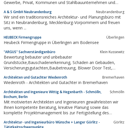
Gewerbe, Privat, Kommunen und Stahlbauunternehmen und
Zimmereien. Tragwerksplanung und Energieplanung.
A & S GmbH Neubrandenburg
Neubrandenburg
Wir sind ein traditionsreiches Architektur- und Planungsbüro mit
Sitz in Neubrandenburg, Mecklenburg-Vorpommern und freuen
uns, wenn ...
HEUBECK Firmengruppe
Überlingen
Heubeck Firmengruppe in Überlingen am Bodensee
"ARGUS" Sachverständigenbüro
Klein Kussewitz
Bewertung bebauter und unbebauter
Grundstücke,Bauschadenerkennung, Schäden an Gebäuden,
Versicherungsgutachten,Baubetreuung, Blower Door Test,
Wärmebildkameras, Kanal TV- Rohrkameraanalyse,
Architekten und Gutachter Wiedenroth
Bremerhaven
Schimmelpilzerkennung- Ursachenlokalisierung, geprüftes und
Wiedenroth - Architekten und Gutachter in Bremerhaven
zertifiziertes Mitglied im BDSF eV.und im SVM eV.
Architekten und Ingenieure Wittig & Hegenbarth - Schmölln,
Schmölln
Bochum, Berlin
Mit motivierten Architekten und Ingenieuren gewährleisten wir
Ihnen kompetente Beratung, kreative Planung sowie das
komplette Projektmanagement bis zur Fertigstellung des
Bauvorhabens. Durch eigene Tragwerksplanung und
Architektur- und Ingenieurbüro Wünsche + Langer Görlitz -
Görlitz
Spezialleistungen sowie enge Kooperation mit Ingenieurbüros für
Tätigkeitsschwerpunkte