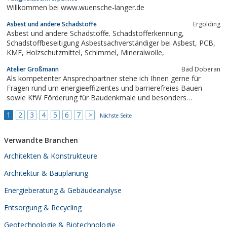
HLS und Elt wird eine kurzfristige und...
Willkommen bei www.wuensche-langer.de
Asbest und andere Schadstoffe
Ergolding
Asbest und andere Schadstoffe. Schadstofferkennung,
Schadstoffbeseitigung Asbestsachverständiger bei Asbest, PCB,
KMF, Holzschutzmittel, Schimmel, Mineralwolle,
Atelier Großmann
Bad Doberan
Als kompetenter Ansprechpartner stehe ich Ihnen gerne für
Fragen rund um energieeffizientes und barrierefreies Bauen
sowie KfW Förderung für Baudenkmale und besonders
erhaltenswerte Bausubstanz zur Seite. Als Mitglied im WTA
1
2
3
4
5
6
7
>
beschäftige ich mich auch sehr intensiv mit den Themen der
Nächste Seite
Instandsetzung und Modernisierung von Bauwerken.
Verwandte Branchen
Architekten & Konstrukteure
Architektur & Bauplanung
Energieberatung & Gebäudeanalyse
Entsorgung & Recycling
Geotechnologie & Biotechnologie