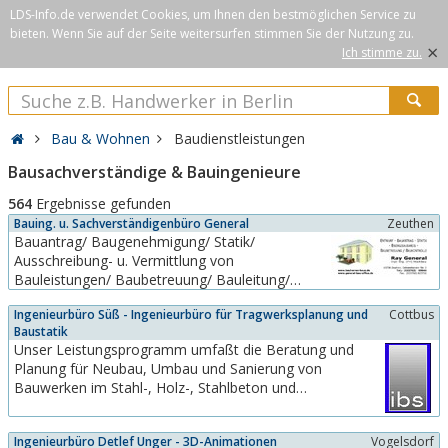
LDS-Info.de verwendet Cookies, um Ihnen den bestmöglichen Service zu
bieten. Wenn Sie auf der Seite weitersurfen stimmen Sie der Nutzung zu.
×
Ich stimme zu.
Bau & Wohnen
Baudienstleistungen
Bausachverständige & Bauingenieure
564
Ergebnisse gefunden
Bauing. u. Sachverständigenbüro General
Zeuthen
Bauantrag/ Baugenehmigung/ Statik/
Ausschreibung- u. Vermittlung von
Bauleistungen/ Baubetreuung/ Bauleitung/
Beweissicherung und Bewertung von
Ingenieurbüro Süß - Ingenieurbüro für Tragwerksplanung und
Cottbus
Baumängeln- u. Schäden im Hochbau.
Baustatik
Unser Leistungsprogramm umfaßt die Beratung und
Planung für Neubau, Umbau und Sanierung von
Bauwerken im Stahl-, Holz-, Stahlbeton und
Mauerwerksbau. Unser Unternehmen verfügt über
spezielle Detailkenntnisse von DDR-
Ingenieurbüro Detlef Unger - 3D-Animationen
Vogelsdorf
Plattenbauweisen.Umbauplanung von