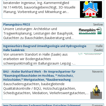
beratender Ingenieur, Ing.-Kammermitglied
Funktionsgebäuden im laufenden Betrieb,
Nr.11449/00, bauvorlageberechtigt, 3D-Visuelle
Sanierungsplanung von...
Planung, Vorbereitung und Mitwirkung an
Vergabe, Bauüberwachung, Tragwerksplanung,
Energieberatung, thermische Baupysik,
Planungsbüro PRO3
Seelow
zertifizierter Sachverständiger und SiGeKo,
Unsere Leistungen: Architektur-und
Videoerstellung mit animierten ObjektenWir
Tragwerksplanung, Leistungen der Bauphysik,
übernehmen für Sie im...
Gutachten zu Bauschäden,Bauberatung und
Bauüberwachung
Ingenieurbüro Baugrund Umweltgeologie und Hydrogeologie
Halle
Halle Saalekreis
(Saale)
Von unserem Standort in Halle (Saale) aus
erarbeiten wir Bodengutachten
schwerpunktmäßig im Ballungsraum Leipzig -
Halle (Saale). Unser Haupteinzugsgebiet umfasst
BAU - Atelier Burkhard Werk - Ihr Ansprechpartner für
Neverin
die Großräume Potsdam - Berlin, Dresden,
*Baumängel/Bauschäden im Hochbau, * Holzschutz,
Chemnitz, Erfurt und Hannover. Da wir die
Holzschäden,* Wertgutachten, *Bauüberwachung
anfallenden technischen Arbeiten selbst
Bauschadensgutachten, baubegleitende
projektieren und zum Großteil auch...
Qualitätskontrolle / BQÜ, Holzschutzgutachten,
Schiedsgutachten, Mediation, Verkehrswertgutachten,
Mietengutachten, außergerichtliche Konfliktbeilegung
bei Baustreitigkeiten, Beweissicherungsgutachten,
Jens Droppelmann Sachverständiger Gutachter Schimmel
Damme