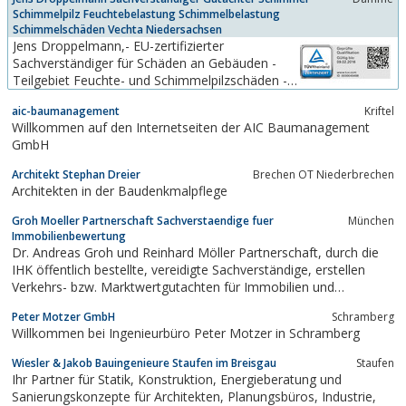
Schimmelpilz Feuchtebelastung Schimmelbelastung
Schimmelschäden Vechta Niedersachsen
Jens Droppelmann,- EU-zertifizierter
Sachverständiger für Schäden an Gebäuden -
Teilgebiet Feuchte- und Schimmelpilzschäden -
nach DIN EN ISO/IEC 17024,- vom TÜV
aic-baumanagement
Kriftel
Rheinland geprüfte Qualifikation als
Willkommen auf den Internetseiten der AIC Baumanagement
Sachverständiger und Gutachter für Feuchte-
GmbH
und Schimmelpilzbelastungen,öffentlich
bestellter und vereidigter...
Architekt Stephan Dreier
Brechen OT Niederbrechen
Architekten in der Baudenkmalpflege
Groh Moeller Partnerschaft Sachverstaendige fuer
München
Immobilienbewertung
Dr. Andreas Groh und Reinhard Möller Partnerschaft, durch die
IHK öffentlich bestellte, vereidigte Sachverständige, erstellen
Verkehrs- bzw. Marktwertgutachten für Immobilien und
Grundstücke im In- und Ausland, Beratung von Investoren bei
Peter Motzer GmbH
Schramberg
immobilienwirtschaftlichen Entscheidungen im Investment.
Willkommen bei Ingenieurbüro Peter Motzer in Schramberg
Wiesler & Jakob Bauingenieure Staufen im Breisgau
Staufen
Ihr Partner für Statik, Konstruktion, Energieberatung und
Sanierungskonzepte für Architekten, Planungsbüros, Industrie,