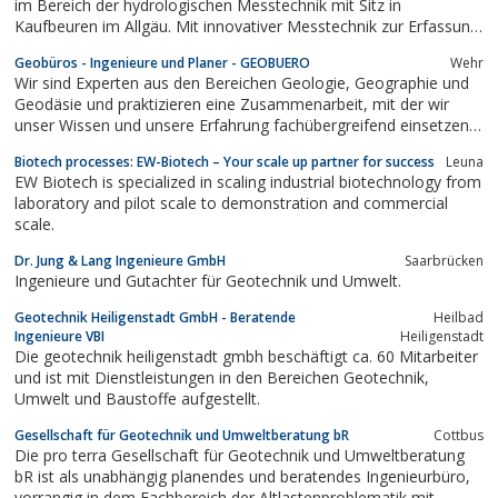
im Bereich der hydrologischen Messtechnik mit Sitz in
Kaufbeuren im Allgäu. Mit innovativer Messtechnik zur Erfassung
von Wasserstand, Wasserqualität und Durchfluss bewegen wir
Geobüros - Ingenieure und Planer - GEOBUERO
Wehr
uns auf einem dynamischen Wachstumsmarkt.
Wir sind Experten aus den Bereichen Geologie, Geographie und
Geodäsie und praktizieren eine Zusammenarbeit, mit der wir
unser Wissen und unsere Erfahrung fachübergreifend einsetzen
und erweitern. Dabei erhalten wir uns die erforderliche Flexibilität,
Biotech processes: EW-Biotech – Your scale up partner for success
Leuna
um auf die unterschiedlichsten Anforderungen einzugehen.
EW Biotech is specialized in scaling industrial biotechnology from
Einfache und effiziente...
laboratory and pilot scale to demonstration and commercial
scale.
Dr. Jung & Lang Ingenieure GmbH
Saarbrücken
Ingenieure und Gutachter für Geotechnik und Umwelt.
Geotechnik Heiligenstadt GmbH - Beratende
Heilbad
Ingenieure VBI
Heiligenstadt
Die geotechnik heiligenstadt gmbh beschäftigt ca. 60 Mitarbeiter
und ist mit Dienstleistungen in den Bereichen Geotechnik,
Umwelt und Baustoffe aufgestellt.
Gesellschaft für Geotechnik und Umweltberatung bR
Cottbus
Die pro terra Gesellschaft für Geotechnik und Umweltberatung
bR ist als unabhängig planendes und beratendes Ingenieurbüro,
vorrangig in dem Fachbereich der Altlastenproblematik mit