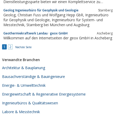
Dienstleistungssparte bieten wir einen Komplettservice zu
georäumlichen Fragestellungen. Die Ergebnisse finden dabei
Geolog Ingenieurbüro für Geophysik und Geologie
Starnberg
Einsatz in wirtschaftsgeographischen Bereichen wie
Geolog, Christian Fuss und Wolfgang Hepp GbR, Ingenieurbüro
Immobilienbewertung sowie Geomarketing und...
für Geophysik und Geologie, Ingenieurbüro für System- und
Messtechnik, Starnberg bei München und Augsburg
Geothermiekraftwerk Landau · geox GmbH
Ascheberg
Willkommen auf den Internetseiten der geox GmbH in Ascheberg
1
2
Nächste Seite
Verwandte Branchen
Architektur & Bauplanung
Bausachverständige & Bauingenieure
Energie- & Umwelttechnik
Energiewirtschaft & Regenerative Energiesysteme
Ingenieurbüros & Qualitätswesen
Labore & Messtechnik