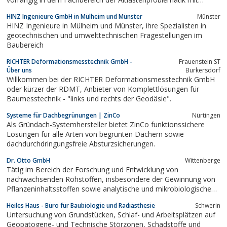
folgenden Schwerpunkten tätig:Altlastenerkundung, Altlasten,
HINZ Ingenieure GmbH in Mülheim und Münster
Münster
Altlastensanierung, Abfallmanagement, Entsorgung,
HINZ Ingenieure in Mülheim und Münster, ihre Spezialisten in
Umweltberatung, Geotechnik,...
geotechnischen und umwelttechnischen Fragestellungen im
Baubereich
RICHTER Deformationsmesstechnik GmbH -
Frauenstein ST
Über uns
Burkersdorf
Willkommen bei der RICHTER Deformationsmesstechnik GmbH
oder kürzer der RDMT, Anbieter von Komplettlösungen für
Baumesstechnik - "links und rechts der Geodäsie".
Systeme für Dachbegrünungen | ZinCo
Nürtingen
Als Gründach-Systemhersteller bietet ZinCo funktionssichere
Lösungen für alle Arten von begrünten Dächern sowie
dachdurchdringungsfreie Absturzsicherungen.
Dr. Otto GmbH
Wittenberge
Tätig im Bereich der Forschung und Entwicklung von
nachwachsenden Rohstoffen, insbesondere der Gewinnung von
Pflanzeninhaltsstoffen sowie analytische und mikrobiologische
Dienstleistungen.
Heiles Haus - Büro für Baubiologie und Radiästhesie
Schwerin
Untersuchung von Grundstücken, Schlaf- und Arbeitsplätzen auf
Geopatogene- und Technische Störzonen, Schadstoffe und