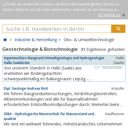
LDS-Info.de verwendet Cookies, um Ihnen den bestmöglichen Service zu
bieten. Wenn Sie auf der Seite weitersurfen stimmen Sie der Nutzung zu.
×
Ich stimme zu.
Industrie & Herstellung
Öko- & Umwelttechnologie
Geotechnologie & Biotechnologie
31
Ergebnisse gefunden
Ingenieurbüro Baugrund Umweltgeologie und Hydrogeologie
Halle
Halle Saalekreis
(Saale)
Von unserem Standort in Halle (Saale) aus
erarbeiten wir Bodengutachten
schwerpunktmäßig im Ballungsraum Leipzig -
Halle (Saale). Unser Haupteinzugsgebiet umfasst
Dipl. Geologe Andreas Rott
Kränzlin
die Großräume Potsdam - Berlin, Dresden,
Wir führen Baugrunduntersuchungen, Verdichtungskontrollen,
Chemnitz, Erfurt und Hannover. Da wir die
Altlastenerkundungen und alle für Baumaßnahmen
anfallenden technischen Arbeiten selbst
erforderlichen Erdstoffkontrollprüfungen durch. Weiterhin bieten
projektieren und zum Großteil auch...
wir den Bau von Brunnen (Gartenbrunnen) an.
SEBA - Hydrologische Messtechnik für Wasserstand und -
Kaufbeuren
qualität
Wir sind ein weltweit führendes, mittelständisches Unternehmen