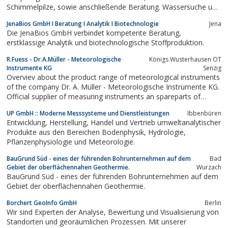
Schimmelpilze, sowie anschließende Beratung. Wassersuche und
Bauen von Steinkreisen.
JenaBios GmbH I Beratung I Analytik I Biotechnologie
Jena
Die JenaBios GmbH verbindet kompetente Beratung,
erstklassige Analytik und biotechnologische Stoffproduktion.
R.Fuess - Dr.A.Müller - Meteorologische
Königs Wusterhausen OT
Instrumente KG
Senzig
Overviev about the product range of meteorological instruments
of the company Dr. A. Müller - Meteorologische Instrumente KG.
Official supplier of measuring instruments an spareparts of
R.Fuess. Übersicht über das Produktspektrum an
UP GmbH :: Moderne Messsysteme und Dienstleistungen
Ibbenbüren
Meteorologischen Instumenten der Firma Dr. Alfred Müller -
Entwicklung, Herstellung, Handel und Vertrieb umweltanalytischer
Meteorologische Instrumente KG,...
Produkte aus den Bereichen Bodenphysik, Hydrologie,
Pflanzenphysiologie und Meteorologie.
BauGrund Süd - eines der führenden Bohrunternehmen auf dem
Bad
Gebiet der oberflächennahen Geothermie.
Wurzach
BauGrund Süd - eines der führenden Bohrunternehmen auf dem
Gebiet der oberflächennahen Geothermie.
Borchert GeoInfo GmbH
Berlin
Wir sind Experten der Analyse, Bewertung und Visualisierung von
Standorten und georäumlichen Prozessen. Mit unserer