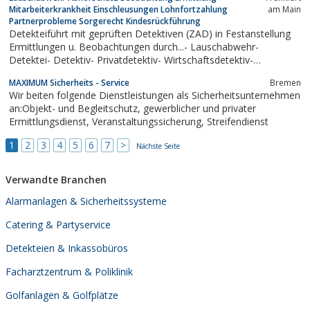
Mitarbeiterkrankheit Einschleusungen Lohnfortzahlung
am Main
Partnerprobleme Sorgerecht Kindesrückführung
Detekteiführt mit geprüften Detektiven (ZAD) in Festanstellung
Ermittlungen u. Beobachtungen durch...- Lauschabwehr-
Detektei- Detektiv- Privatdetektiv- Wirtschaftsdetektiv-
Lauschabwehr- Abhörschutz- Lohnfortzahlungsbetrug-
MAXIMUM Sicherheits - Service
Bremen
Mitarbeiterkrankheit- Schwarzarbeit- Eheprobleme-
Wir beiten folgende Dienstleistungen als Sicherheitsunternehmen
Unterhaltsprobleme-...
an:Objekt- und Begleitschutz, gewerblicher und privater
Ermittlungsdienst, Veranstaltungssicherung, Streifendienst
1
2
3
4
5
6
7
>
Nächste Seite
Verwandte Branchen
Alarmanlagen & Sicherheitssysteme
Catering & Partyservice
Detekteien & Inkassobüros
Facharztzentrum & Poliklinik
Golfanlagen & Golfplätze