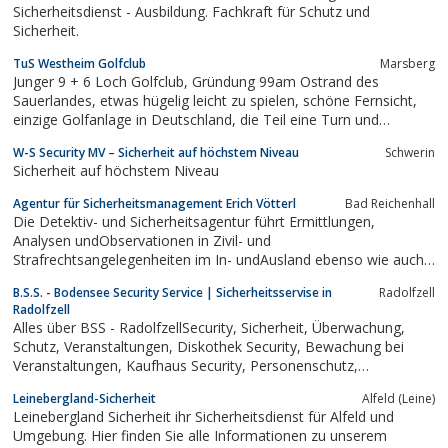
Sicherheitsdienst - Ausbildung. Fachkraft für Schutz und
Sicherheit.
TuS Westheim Golfclub
Marsberg
Junger 9 + 6 Loch Golfclub, Gründung 99am Ostrand des
Sauerlandes, etwas hügelig leicht zu spielen, schöne Fernsicht,
einzige Golfanlage in Deutschland, die Teil eine Turn und
Sportvereines ist.
W-S Security MV – Sicherheit auf höchstem Niveau
Schwerin
Sicherheit auf höchstem Niveau
Agentur für Sicherheitsmanagement Erich Vötterl
Bad Reichenhall
Die Detektiv- und Sicherheitsagentur führt Ermittlungen,
Analysen undObservationen in Zivil- und
Strafrechtsangelegenheiten im In- undAusland ebenso wie auch
Sicherheitsdienstleistungen im Begleit-undPersonenschutz mit
B.S.S. - Bodensee Security Service | Sicherheitsservise in
Radolfzell
erfahrenen und speziell dafür ausgebildeten sowiebewaffneten
Radolfzell
Fachkräften auf internationaler Basis...
Alles über BSS - RadolfzellSecurity, Sicherheit, Überwachung,
Schutz, Veranstaltungen, Diskothek Security, Bewachung bei
Veranstaltungen, Kaufhaus Security, Personenschutz,
Begleitschutz, Streifendienst, Objektschutz, Werkschutz,
Leinebergland-Sicherheit
Alfeld (Leine)
unbewaffnet oder bewaffnet
Leinebergland Sicherheit ihr Sicherheitsdienst für Alfeld und
Umgebung. Hier finden Sie alle Informationen zu unserem