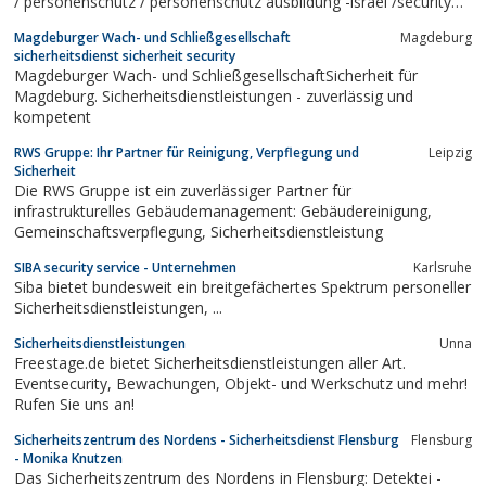
/ personenschutz / personenschutz ausbildung -israel /security
shool /security academy/training center / high risk protection /
Magdeburger Wach- und Schließgesellschaft
Magdeburg
ipt-specialists/Leibwaechter /Leibwaechter Sicherheitskraefte...
sicherheitsdienst sicherheit security
Magdeburger Wach- und SchließgesellschaftSicherheit für
Magdeburg. Sicherheitsdienstleistungen - zuverlässig und
kompetent
RWS Gruppe: Ihr Partner für Reinigung, Verpflegung und
Leipzig
Sicherheit
Die RWS Gruppe ist ein zuverlässiger Partner für
infrastrukturelles Gebäudemanagement: Gebäudereinigung,
Gemeinschaftsverpflegung, Sicherheitsdienstleistung
SIBA security service - Unternehmen
Karlsruhe
Siba bietet bundesweit ein breitgefächertes Spektrum personeller
Sicherheitsdienstleistungen, ...
Sicherheitsdienstleistungen
Unna
Freestage.de bietet Sicherheitsdienstleistungen aller Art.
Eventsecurity, Bewachungen, Objekt- und Werkschutz und mehr!
Rufen Sie uns an!
Sicherheitszentrum des Nordens - Sicherheitsdienst Flensburg
Flensburg
- Monika Knutzen
Das Sicherheitszentrum des Nordens in Flensburg: Detektei -