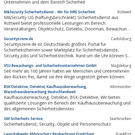
Unternehmen und dem Bereich Sicherheit
M&Security Sicherheitsdienst - Wir für IHRE Sicherheit
Rottweil
M&Security UG (haftungsbeschränkt) Sicherheitsdienst aus
Rottweil bietet professionelle Leistungen im Bereich
Veranstaltungen, Objektschutz, Detektiv, Doorman, Bewachung,
Security, Straßenfesten, Dorffesten, Fasnet und Diskotheken an.
Securityszene.de
Cadolzburg
Securityszene.de ist Deutschlands größtes Portal für
Sicherheitsthemen sowie Marktplatz für Sicherheitsdienste,
Security Jobs und Sicherheitstechnik. Rund um die Uhr können Sie
sich bei uns über folgende Themen informieren.•
VSU Bewachungs- und Sicherheitsunternehmen GmbH
Magdeburg
Sicherheitsdienste in Ihrer Stadt,• Security Jobs,• Objektschutz,•...
Seit mehr als 100 Jahren halten wir Menschen und Unternehmen
den Rücken frei, damit sie ihre Wege ungestört gehen können.
BSK Detektive, Detektei, Kaufhausüberwachung,
Altomünster
Warenhausüberwachung deutschlandweit
Kaufhausüberwachung, Detektei, BSK-Detektive, Wir bieten
qualifizierte Lösungen im Bereich der Kaufhausüberwachung und
des allgemeinen Sicherheitsdienstes
GM Sicherheits Service
Saarbrücken
Sicherheitsdienst, Security, Objekt und Personenschutz
Lauschabwehr Abhörschutz Beobachtung Ermittlung
Frankfurt