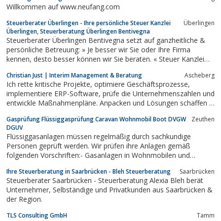
Willkommen auf www.neufang.com
Steuerberater Überlingen - Ihre persönliche Steuer Kanzlei
Überlingen
Überlingen, Steuerberatung Überlingen Bentivegna
Steuerberater Überlingen Bentivegna setzt auf ganzheitliche &
persönliche Betreuung: » Je besser wir Sie oder Ihre Firma
kennen, desto besser können wir Sie beraten. « Steuer Kanzlei
Überlingen und Steuerberatung Überlingen.
Christian Just | Interim Management & Beratung
Ascheberg
Ich rette kritische Projekte, optimiere Geschäftsprozesse,
implementiere ERP-Software, prüfe die Unternehmenszahlen und
entwickle Maßnahmenpläne. Anpacken und Lösungen schaffen –
ich mache den Unterschied, Sie profitieren
Gasprüfung Flüssiggasprüfung Caravan Wohnmobil Boot DVGW
Zeuthen
nachhaltig!Projektaufträge effizient organisierenERP- und
DGUV
Dokument-Management-Systeme einführen...
Flüssiggasanlagen müssen regelmäßig durch sachkundige
Personen geprüft werden. Wir prüfen ihre Anlagen gemäß
folgenden Vorschriften:- Gasanlagen in Wohnmobilen und
Wohnanhängern gemäß DVGW G607- Gasanlagen in
Ihre Steuerberatung in Saarbrücken - Bleh Steuerberatung
Saarbrücken
Sportbooten gemäß DVGW G 608- gewerblich genutzte
Steuerberater Saarbrücken - Steuerberatung Alexia Bleh berät
Flüssiggasanlagen gemäß DGUV Vorschrift 79-...
Unternehmer, Selbständige und Privatkunden aus Saarbrücken &
der Region.
TLS Consulting GmbH
Tamm