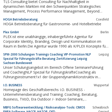
TLS Consulting bietet Consulting für Nachhaltigkeit in
dynamischen Märkten mit den Schwerpunkten Strategisches
Management, Process Performance Management, Beyond
Budgeting, Dynamic Intelligence, internationales
HOGA Betriebsberatung
Coesfeld
Projektmanagement und Management auf Zeit
HOGA Betriebsberatung für Gastronomie- und Hotelbetriebe
Plex GmbH
Berlin
PLEX ist eine unabhängige, inhabergeführte Agentur für
Corporate Identity, Branding, Design und Kommunikation im
Raum in Berlin.Die Agentur wurde 1990 als K/PLEX Konzepte für
Kommunikation gegründet. Die Umbenennung zur PLEX GmbH
SPM-2000 Schulungen Trainings Coaching VIP-Promotion NLP
Leipzig
erfolgte im Jahr 2000. Heute gehören wir zu den 10 größten
Spezial für Führungskräfte Beratung Zertifizierung Leipzig
Design-Agenturen Deutschlands....
Sachsen Bundesweit
Unser Schulungsangebot im Bereich Offene SeminareFührung
und CoachingNLP Spezial für FührungskräfteCoaching als
Führungsinstrument1x1 der GruppendynamikKonstruktiv in
kritischen GesprächenErfolgreich in
I.O. BUSINESS
Wuppertal
KonfliktsituationenAusbildungen und umfassende
Homepage des Geschäftsbereichs I.O. BUSINESS -
WeiterbildungsseminareWeiterbildung zum General Trainer...
Unternehmensberatung und Training. Coaching, Beratung,
Business, TVöD, Era Outdoor /- Indoor-Seminare,
Vergütungssysteme
MBFG Softwareentwicklung / Risikoanalyse-Tools: CIMOS
Schwäbisch
FMEA Software, HACCP, HAZOP, QFD
Gmünd