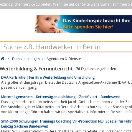
stmöglichen Service zu bieten. Wenn Sie auf der Seite weitersurfen stimmen Si
Dienstleistungen
Agenturen & Dienste
Weiterbildung & Fernunterricht
76
Ergebnisse gefunden
DAA Karlsruhe | Für Ihre Weiterbildung und Umschulung
Als großer Bildungsträger bietet die Deutsche Angestellten-Akademie (DAA) bu
passenden Lehrgang.
Motorsägenschein - Kettensägenausbildung - Zertifiziert - Bundesweit
Das Ingenieurbüro für Arbeitssicherheit Jacob GmbH bietet Ihnen zu jeder Zeit
Die Ausbildung Ihrer Mitarbeiter im Bereich Arbeitsschutz ist unser Spezialge
von Motorsaegenführern haben wir uns spezialisiert. Informieren Sie sich einfac
SPM-2000 Schulungen Trainings Coaching VIP-Promotion NLP Spezial für Führ
Leipzig Sachsen Bundesweit
Unser Schulungsangebot im Bereich Offene SeminareFührung und CoachingNLP 