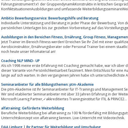
Führungsinstrument1x1 der GruppendynamikKonstruktiv in kritischen Gespräch
KonfliktsituationenAusbildungen und umfassende WeiterbildungsseminareWeit
Ambitio Bewerbungsservice: Bewerbungshilfe und Beratung
Individuelle Unterstützung und Beratung in jeder Phase der Bewerbung. Von d
persönlichen Unterlagen bis zur gezielten Vorbereitung auf das Vorstellungsg
Ausbildungen in den Bereichen Fitness, Ernährung, Group Fitness, Manageme
Jetzt Trainer im Bereich Fitness werden! Erreichen Sie Ihr Ziel mit einer qualifiz
Aerobicinstruktor, Ernährungsberater oder Personal Trainer bei einem staatlich anerkannten Bildungsinstitut! Fordern Sie
noch heute unser Infomaterial an!
Coaching NLP MIND- UP
Als ich 1998 meine erste Erfahrung mit Coaching gemacht habe, war ich über den umgehenden und anhaltenden Erfolg
dieser Variante von Persönlichkeitsarbeit fasziniert. Mein Entschluss für eine 
lange auf sich warten. In den vergangenen Jahren habe ich unterschiedlichste A
Seminaranbieter für alle Bildungsthemen: ptm-Akademie
Die ptm-Akademie ist Ihr Seminaranbieter für IT-Trainings und Management Se
Wir sind etablierter Seminaranbieter mit über 33 Jahren Erfahrung in der Weite
Microsoft Learnig Partner,✓akkreditiertes Trainingsinstitut für ITIL & PRINCE2...
alfatraining: Geförderte Weiterbildung
Berufliche Weiterbildung bei alfatraining zu 100 % förderfähig mit Bildungsgut
Unterrichtskonzept von alfatraining kennen. Live-Unterricht mit Videotechnik.
DAA Limburg | Ihr Partner für Weiterbildung und Umschulung