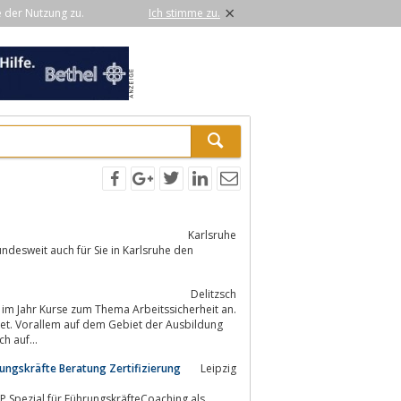
×
e der Nutzung zu.
Ich stimme zu.
Karlsruhe
ndesweit auch für Sie in Karlsruhe den
Delitzsch
 im Jahr Kurse zum Thema Arbeitssicherheit an.
biet. Vorallem auf dem Gebiet der Ausbildung
h auf...
ungskräfte Beratung Zertifizierung
Leipzig
Spezial für FührungskräfteCoaching als