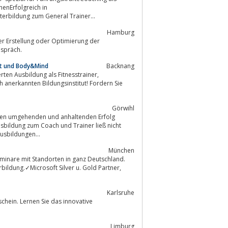
enErfolgreich in
erbildung zum General Trainer...
Hamburg
er Erstellung oder Optimierung der
espräch.
nt und Body&Mind
Backnang
ierten Ausbildung als Fitnesstrainer,
Görwihl
Ausbildung zum Coach und Trainer ließ nicht
usbildungen...
München
minare mit Standorten in ganz Deutschland.
rbildung.✓Microsoft Silver u. Gold Partner,
Karlsruhe
schein. Lernen Sie das innovative
Limburg