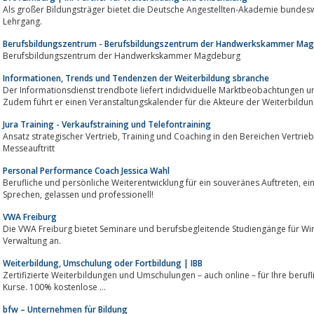
Als großer Bildungsträger bietet die Deutsche Angestellten-Akademie bundesw
Lehrgang.
Berufsbildungszentrum - Berufsbildungszentrum der Handwerkskammer Ma
Berufsbildungszentrum der Handwerkskammer Magdeburg
Informationen, Trends und Tendenzen der Weiterbildung sbranche
Der Informationsdienst trendbote liefert indidviduelle Marktbeobachtungen 
Zudem führt er einen Veranstaltungskalender für die Akteure der Weiterbildun
Jura Training - Verkaufstraining und Telefontraining
Ansatz strategischer Vertrieb, Training und Coaching in den Bereichen Vertrieb, Verkauf, Telefonmarketing, Präsentation und
Messeauftritt
Personal Performance Coach Jessica Wahl
Berufliche und persönliche Weiterentwicklung für ein souveränes Auftreten, eine klangvolle Stimme, klar und deutliches
Sprechen, gelassen und professionell!
VWA Freiburg
Die VWA Freiburg bietet Seminare und berufsbegleitende Studiengänge für Wir
Verwaltung an.
Weiterbildung, Umschulung oder Fortbildung | IBB
Zertifizierte Weiterbildungen und Umschulungen – auch online – für Ihre beruf
Kurse. 100% kostenlose ...
bfw – Unternehmen für Bildung