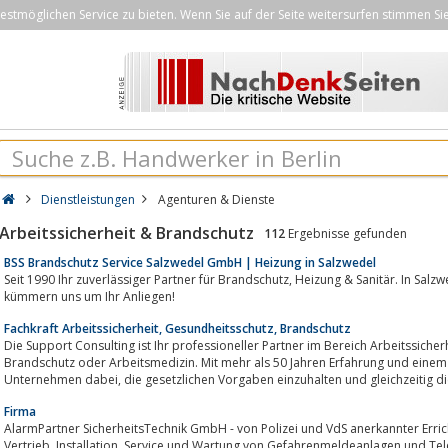
stmöglichen Service zu bieten. Wenn Sie auf der Seite weitersurfen stimmen Si
Dienstleistungen
Agenturen & Dienste
Arbeitssicherheit & Brandschutz
112
Ergebnisse gefunden
BSS Brandschutz Service Salzwedel GmbH | Heizung in Salzwedel
Seit 1990 Ihr zuverlässiger Partner für Brandschutz, Heizung & Sanitär. In Salzwedel & Umgebung sind wir für Sie da und
kümmern uns um Ihr Anliegen!
Fachkraft Arbeitssicherheit, Gesundheitsschutz, Brandschutz
Die Support Consulting ist Ihr professioneller Partner im Bereich Arbeitssicherheit, Arbeitsschutz, Gefährdungsbeurt
Brandschutz oder Arbeitsmedizin. Mit mehr als 50 Jahren Erfahrung und einem
Unternehmen dabei, die gesetzlichen Vorgaben einzuhalten und gleichzeitig
Firma
AlarmPartner SicherheitsTechnik GmbH - von Polizei und VdS anerkannter Errich
Vertrieb, Installation, Service und Wartung von Gefahrenmeldeanlagen und Telekommunikation, insbesondere Alarmanlagen,