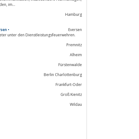
Sicherheitstechnik, Videoüberwachungen und Brandmeldesystemen in Winnenden, im...
Hamburg
rsen •
Eversen
ieter unter den Dienstleistungsfeuerwehren.
Premnitz
Alheim
Fürstenwalde
Berlin Charlottenburg
Frankfurt-Oder
Groß Kienitz
Wildau