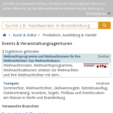
LDS-Info.de verwendet Cookies, um Ihnen den bestmöglichen Service zu
bieten. Wenn Sie auf der Seite weitersurfen stimmen Sie der Nutzung zu.
×
Ich stimme zu.
Kunst & Kultur
Produktion, Ausbildung & Handel
Events & Veranstaltungsagenturen
2
Ergebnisse gefunden
Weihnachtsprogramme und Weihnachtsmann für Ihre
Zeuthen
Weihnachtsfeier: Das Weihnachtsbuero
Weihnachtsmann, Weihnachtsprogramme,
Weihnachtsaktionen: erleben Sie Weihnachten
und Ihre Weihnachtsfeier mit dem
Weihnachtsbüro: Heiligabend, am Nikolaus und
Teamgeist
Heidesee
für Auftritte bei einer Weihnachtsfeier,
Sommerfest, Weihnachtsfeier, Glühweinsegeln, Betriebsausflug,
Betriebsfeier, Kita, Vereinsfeier und zur Werbung
Outdoortraining, Incentive, Segeln, Floßbau und Eventlocation
auch an allen Tagen in der
am Wasser in Berlin und Brandenburg
Vorweihnachtszeit.Finden Sie Ideen und
Anregungen...
Verwandte Branchen