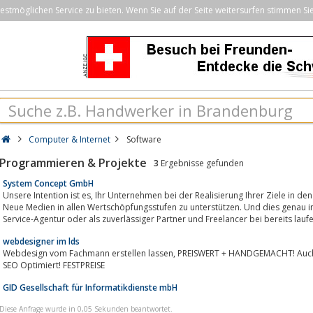
stmöglichen Service zu bieten. Wenn Sie auf der Seite weitersurfen stimmen Si
Computer & Internet
Software
Programmieren & Projekte
3
Ergebnisse gefunden
System Concept GmbH
Unsere Intention ist es, Ihr Unternehmen bei der Realisierung Ihrer Ziele in den Bereichen Software, Netzwerk, Sicherheit und
Neue Medien in allen Wertschöpfungsstufen zu unterstützen. Und dies genau in dem Maße, wie Sie es vo
Service-Agentur oder als zuverlässiger Partner und Freelancer bei bereits laufe
webdesigner im lds
Webdesign vom Fachmann erstellen lassen, PREISWERT + HANDGEMACHT! Auch Redesign, Relaunch - W3C 
SEO Optimiert! FESTPREISE
GID Gesellschaft für Informatikdienste mbH
Diese Anfrage wurde in 0,05 Sekunden beantwortet.