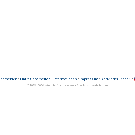
s anmelden
•
Eintrag bearbeiten
•
Informationen
•
Impressum
•
Kritik oder Ideen?
•
© 1998 - 2026 Wirtschaftsnetz axxus • Alle Rechte vorbehalten