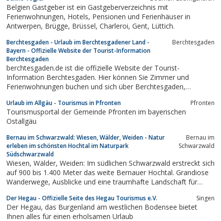
Belgien Gastgeber ist ein Gastgeberverzeichnis mit
Ferienwohnungen, Hotels, Pensionen und Ferienhäuser in
Antwerpen, Brügge, Brüssel, Charleroi, Gent, Lüttich.
Berchtesgaden - Urlaub im Berchtesgadener Land -
Berchtesgaden
Bayern - Offizielle Website der Tourist-Information
Berchtesgaden
berchtesgaden.de ist die offizielle Website der Tourist-
Information Berchtesgaden. Hier können Sie Zimmer und
Ferienwohnungen buchen und sich über Berchtesgaden,
Veranstaltungen, den Watzmann, den Königssee, den
Urlaub im Allgäu - Tourismus in Pfronten
Pfronten
Obersalzberg und vieles mehr informieren.
Tourismusportal der Gemeinde Pfronten im bayerischen
Ostallgäu
Bernau im Schwarzwald: Wiesen, Wälder, Weiden - Natur
Bernau im
erleben im schönsten Hochtal im Naturpark
Schwarzwald
Südschwarzwald
Wiesen, Wälder, Weiden: Im südlichen Schwarzwald erstreckt sich
auf 900 bis 1.400 Meter das weite Bernauer Hochtal. Grandiose
Wanderwege, Ausblicke und eine traumhafte Landschaft für
Naturgenießer.
Der Hegau - Offizielle Seite des Hegau Tourismus e.V.
Singen
Der Hegau, das Burgenland am westlichen Bodensee bietet
Ihnen alles für einen erholsamen Urlaub