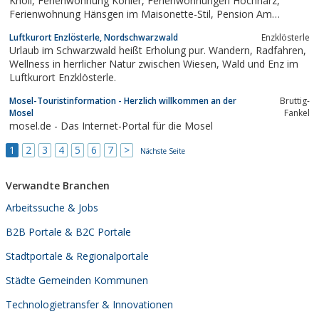
Knoll, Ferienwohnung Köhler, Ferienwohnungen Hochharz,
Ferienwohnung Hänsgen im Maisonette-Stil, Pension Am
Waldhof, Eiscafé Dammbachtal im Luftkurort Trautenstein im
Luftkurort Enzlösterle, Nordschwarzwald
Enzklösterle
Harz - Urlaub im Herzen des Harzes!
Urlaub im Schwarzwald heißt Erholung pur. Wandern, Radfahren,
Wellness in herrlicher Natur zwischen Wiesen, Wald und Enz im
Luftkurort Enzklösterle.
Mosel-Touristinformation - Herzlich willkommen an der
Bruttig-
Mosel
Fankel
mosel.de - Das Internet-Portal für die Mosel
1
2
3
4
5
6
7
>
Nächste Seite
Verwandte Branchen
Arbeitssuche & Jobs
B2B Portale & B2C Portale
Stadtportale & Regionalportale
Städte Gemeinden Kommunen
Technologietransfer & Innovationen