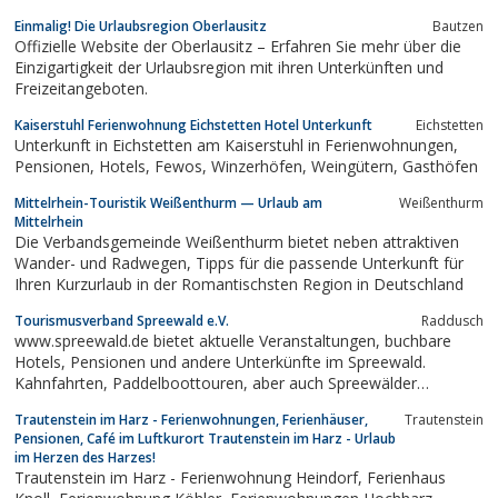
Einmalig! Die Urlaubsregion Oberlausitz
Bautzen
Offizielle Website der Oberlausitz – Erfahren Sie mehr über die
Einzigartigkeit der Urlaubsregion mit ihren Unterkünften und
Freizeitangeboten.
Kaiserstuhl Ferienwohnung Eichstetten Hotel Unterkunft
Eichstetten
Unterkunft in Eichstetten am Kaiserstuhl in Ferienwohnungen,
Pensionen, Hotels, Fewos, Winzerhöfen, Weingütern, Gasthöfen
Mittelrhein-Touristik Weißenthurm — Urlaub am
Weißenthurm
Mittelrhein
Die Verbandsgemeinde Weißenthurm bietet neben attraktiven
Wander- und Radwegen, Tipps für die passende Unterkunft für
Ihren Kurzurlaub in der Romantischsten Region in Deutschland
Tourismusverband Spreewald e.V.
Raddusch
www.spreewald.de bietet aktuelle Veranstaltungen, buchbare
Hotels, Pensionen und andere Unterkünfte im Spreewald.
Kahnfahrten, Paddelboottouren, aber auch Spreewälder
Spezialitäten sind hier zu finden. Für Reiseprofis halten wir
Trautenstein im Harz - Ferienwohnungen, Ferienhäuser,
Trautenstein
interessante Pauschalangebote bereit.
Pensionen, Café im Luftkurort Trautenstein im Harz - Urlaub
im Herzen des Harzes!
Trautenstein im Harz - Ferienwohnung Heindorf, Ferienhaus