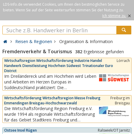
LDS-Info.de verwendet Cookies, um Ihnen den bestmöglichen Service zu
bieten. Wenn Sie auf der Seite weitersurfen stimmen Sie der Nutzung zu.
×
Ich stimme zu.
Reisen & Regionen
Organisation & Information
Fremdenverkehr & Tourismus
382
Ergebnisse gefunden
Wirtschaftsregion Wirtschaftsförderung Industrie Handel
Lörrach
Handwerk Dienstleistung Hochrhein Südwest Trinationaler Euro
District
Im Dreiländereck und am Hochrhein wird Leben
und Arbeiten im Herzen Europas in
Süddeutschland praktiziert: Die
Wirtschaftsregion Südwest ist direkt an den
Wirtschaftsförderung Wirtschaftsregion Messe Freiburg
Freiburg im
Schweizer Markt und das Elsass in Frankreich
Emmendingen Breisgau-Hochschwarzwald
Breisgau
angebunden. Eine Region mit hoher
Die Wirtschaftsförderung Region Freiburg e.V.
Lebensqualität, kurzen Wegen zu zwei
wurde 1994 als regionale Wirtschaftsförderung
internationalen Flughäfen, mehrsprachigen...
für das Gebiet Stadtkreis Freiburg und
Landkreise Breisgau-Hochschwarzwald und
Ostsee Insel Rügen
Ralswiek/OT Jarnitz
Emmendingen als eingetragener Verein mit Sitz