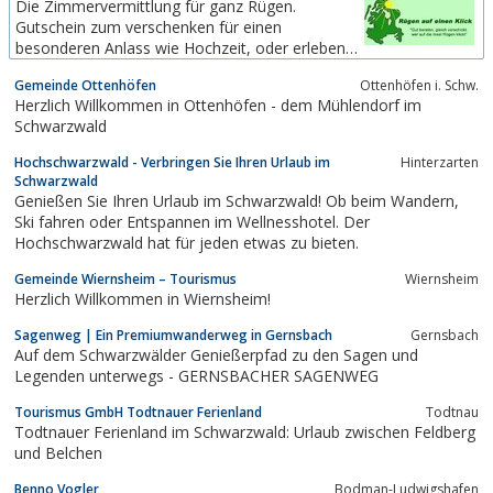
Die Zimmervermittlung für ganz Rügen.
in Freiburg in Süddeutschland gegründet.Das
Gutschein zum verschenken für einen
Team der Wirtschaftsförderung Region Freiburg
besonderen Anlass wie Hochzeit, oder erleben
hat ein offenes Ohr...
Sie die Insel in der Ostsee auf besondere Art,
Gemeinde Ottenhöfen
Ottenhöfen i. Schw.
eine Fahrt mit dem Quad, Übernachtung und ein
Herzlich Willkommen in Ottenhöfen - dem Mühlendorf im
Besuch der Störtebeker - Festspiele in Ralswiek.
Schwarzwald
Hochschwarzwald - Verbringen Sie Ihren Urlaub im
Hinterzarten
Schwarzwald
Genießen Sie Ihren Urlaub im Schwarzwald! Ob beim Wandern,
Ski fahren oder Entspannen im Wellnesshotel. Der
Hochschwarzwald hat für jeden etwas zu bieten.
Gemeinde Wiernsheim – Tourismus
Wiernsheim
Herzlich Willkommen in Wiernsheim!
Sagenweg | Ein Premiumwanderweg in Gernsbach
Gernsbach
Auf dem Schwarzwälder Genießerpfad zu den Sagen und
Legenden unterwegs - GERNSBACHER SAGENWEG
Tourismus GmbH Todtnauer Ferienland
Todtnau
Todtnauer Ferienland im Schwarzwald: Urlaub zwischen Feldberg
und Belchen
Benno Vogler
Bodman-Ludwigshafen