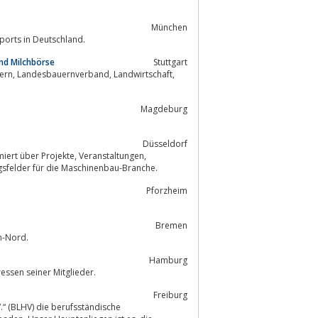
München
ports in Deutschland.
nd Milchbörse
Stuttgart
Magdeburg
Düsseldorf
wendungsfelder für die Maschinenbau-Branche.
Pforzheim
Bremen
remen-Nord.
Hamburg
len und kulturellen Interessen seiner Mitglieder.
Freiburg
.“ (BLHV) die berufsständische