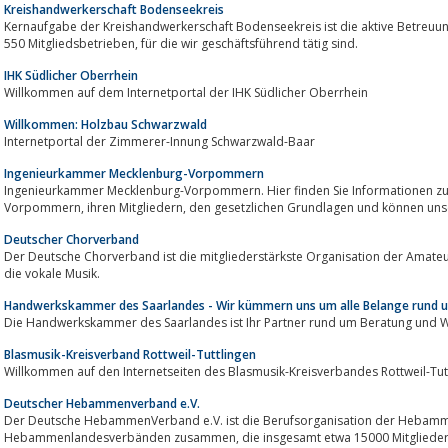
Kreishandwerkerschaft Bodenseekreis
Kernaufgabe der Kreishandwerkerschaft Bodenseekreis ist die aktive Betreuu
550 Mitgliedsbetrieben, für die wir geschäftsführend tätig sind.
IHK Südlicher Oberrhein
Willkommen auf dem Internetportal der IHK Südlicher Oberrhein
Willkommen: Holzbau Schwarzwald
Internetportal der Zimmerer-Innung Schwarzwald-Baar
Ingenieurkammer Mecklenburg-Vorpommern
Ingenieurkammer Mecklenburg-Vorpommern. Hier finden Sie Informationen z
Vorpommern, ihren Mitgliedern, den gesetzlichen Grundlagen
Deutscher Chorverband
Der Deutsche Chorverband ist die mitgliederstärkste Organisation der Amate
die vokale Musik.
Handwerkskammer des Saarlandes - Wir kümmern uns um alle Belange rund 
Die Handwerkskammer des Saarlandes ist Ihr Partner rund um Beratung und 
Blasmusik-Kreisverband Rottweil-Tuttlingen
Willkommen auf den Internetseiten des Blasmusik-Kreisverbandes Rottweil-Tut
Deutscher Hebammenverband e.V.
Der Deutsche HebammenVerband e.V. ist die Berufsorganisation der Hebamme
Hebammenlandesverbänden zusammen, die insgesamt etwa 15000 Mitglieder haben. Er vertritt die Interessen aller