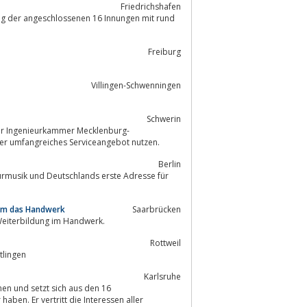
Friedrichshafen
ng der angeschlossenen 16 Innungen mit rund
Freiburg
Villingen-Schwenningen
Schwerin
ur Ingenieurkammer Mecklenburg-
 und können unser umfangreiches Serviceangebot nutzen.
Berlin
urmusik und Deutschlands erste Adresse für
um das Handwerk
Saarbrücken
Weiterbildung im Handwerk.
Rottweil
tlingen
Karlsruhe
n und setzt sich aus den 16