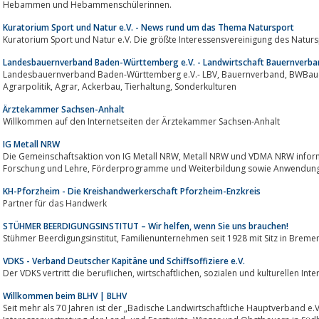
Hebammen und Hebammenschülerinnen.
Kuratorium Sport und Natur e.V. - News rund um das Thema Natursport
Kuratorium Sport und Natur e.V. Die größte Interessensvereinigung des Naturs
Landesbauernverband Baden-Württemberg e.V. - Landwirtschaft Bauernverba
Landesbauernverband Baden-Württemberg e.V.- LBV, Bauernverband, BWBauern, Landesbauernverband, Landwirtschaft,
Agrarpolitik, Agrar, Ackerbau, Tierhaltung, Sonderkulturen
Ärztekammer Sachsen-Anhalt
Willkommen auf den Internetseiten der Ärztekammer Sachsen-Anhalt
IG Metall NRW
Die Gemeinschaftsaktion von IG Metall NRW, Metall NRW und VDMA NRW informiert über Projekte, Veranstaltungen,
Forschung und Lehre, Förderprogramme und Weiterbildung sowie An
KH-Pforzheim - Die Kreishandwerkerschaft Pforzheim-Enzkreis
Partner für das Handwerk
STÜHMER BEERDIGUNGSINSTITUT – Wir helfen, wenn Sie uns brauchen!
Stühmer Beerdigungsinstitut, Familienunternehmen seit 1928 mit Sitz in B
VDKS - Verband Deutscher Kapitäne und Schiffsoffiziere e.V.
Der VDKS vertritt die beruflichen, wirtschaftlichen, sozia
Willkommen beim BLHV | BLHV
Seit mehr als 70 Jahren ist der „Badische Landwirtschaftliche Hauptverband e.V