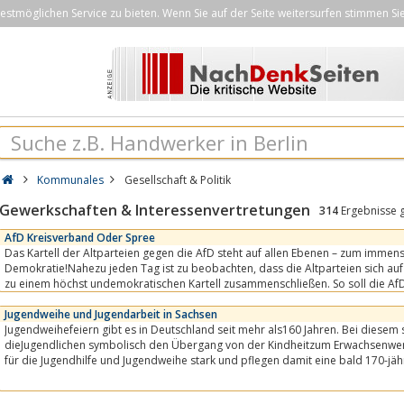
stmöglichen Service zu bieten. Wenn Sie auf der Seite weitersurfen stimmen Si
Kommunales
Gesellschaft & Politik
Gewerkschaften & Interessenvertretungen
314
Ergebnisse 
AfD Kreisverband Oder Spree
Das Kartell der Altparteien gegen die AfD steht auf allen Ebenen – zum imme
Demokratie!Nahezu jeden Tag ist zu beobachten, dass die Altparteien sich auf allen Ebenen gegen die AfD
zu einem höchst undemokratischen Kartell zusammenschließen. So soll die Af
Diskurs verdrängt und...
Jugendweihe und Jugendarbeit in Sachsen
Jugendweihefeiern gibt es in Deutschland seit mehr als160 Jahren. Bei diesem
dieJugendlichen symbolisch den Übergang von der Kindheitzum Erwachsenwer
für die Jugendhilfe und Jugendweihe stark und pflegen damit eine bald 170-jäh
verstehen uns als...