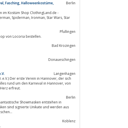
val, Fasching, Halloweenkostüme,
Berlin
Pfullingen
lineshop von Locoria bestellen.
Bad Krozingen
Donaueschingen
.V.
Langenhagen
 Der erste Verein in Hannover, der sich
es rund um den Karneval in Hannover, von
anz hin zum Showtanz alles an, was das Herz erfreut.
Berlin
sken sind signierte Unikate und werden aus
schen...
Koblenz
.