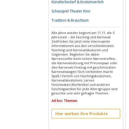
Künstlerbedarf & Kostümverleih
Schauspiel Theater Kino
Tradition & Brauchtum
Alle Jahre wieder beginnt am 11.11. die 5.
Jahreszeit – die Fasching und Karneval
ZeitFinden Sie jetzt viele interessante
Informationen aus den verschiedensten
Fasching-und Karnevalskulturen und
Gegenden. Begleiten Sie dabei
Narrenzünfte beim tollem Narrentreffen,
die Karnevalssitzung mit Prinzenpaar oder
den Karnevals Festzug mit geschmückten
Karnevalswagen !Sich verkleiden macht
Spaß.! Verleih von Faschingskostümen,
Karnevalskostümen, Larven
Holzmasken,Wurfartikel und anderen
Faschingsartikel für jede Altersgruppe sind
gesuchte und sehr gefragte Themen.
Ad hoc Themen
Hier werben Ihre Produkte