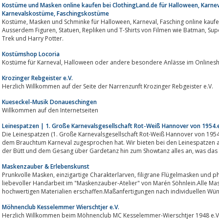
Kostüme und Masken online kaufen bei ClothingLand.de für Halloween, Karne
Karnevalskostüme, Faschingskostüme
Kostüme, Masken und Schminke für Halloween, Karneval, Fasching online kaufen im Kostüm Shop ClothingLand.de -
Ausserdem Figuren, Statuen, Repliken und T-Shirts von Filmen wie Batman, Superman, Spiderman, Ironman, Star Wars, Star
Trek und Harry Potter.
Kostümshop Locoria
Kostüme für Karneval, Halloween oder andere besondere Anlässe im On
Krozinger Rebgeister e.V.
Herzlich Willkommen auf der Seite der Narrenzunft Krozinger Rebgeister e.V.
Kueseckel-Musik Donaueschingen
Willkommen auf den Internetseiten
Leinespatzen | 1. Große Karnevalsgesellschaft Rot-Weiß Hannover von 1954.e
Die Leinespatzen (1. Große Karnevalsgesellschaft Rot-Weiß Hannover von 1954 .e.V.)
dem Brauchtum Karneval zugesprochen hat. Wir bieten bei den Leinespatzen all
der Bütt und dem Gesang über Gardet
Maskenzauber & Erlebenskunst
Prunkvolle Masken, einzigartige Charakterlarven, filigrane Flügelmasken und phantastische Showmasken entstehen in
liebevoller Handarbeit im "Maskenzauber-Atelier" von Marén Söhnlein.Alle Ma
hochwertigen Materialien erschaffen.Maßanfertigungen nach individuellen Wün
Möhnenclub Kesselemmer Wierschtjer e.V.
Herzlich Willkommen beim Möhnenclub MC Kesselemmer-Wierschtjer 1948 e.V