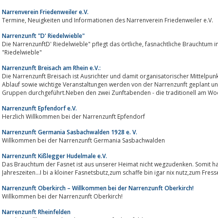
Narrenverein Friedenweiler e.V.
Termine, Neuigkeiten und Informationen des Narrenverein Friedenweiler e.V.
Narrenzunft "D' Riedelwieble"
Die NarrenzunftD' Riedelwieble" pflegt das örtliche, fasnachtliche Brauchtum in Oberndorf im Murgtal - Heimat des
"Riedelwieble"
Narrenzunft Breisach am Rhein e.V.:
Die Narrenzunft Breisach ist Ausrichter und damit organisatorischer Mittelpunk
Ablauf sowie wichtige Veranstaltungen werden von der Narrenzunft geplant un
Gruppen durchgeführt.Neben den zwei Zunftabenden - die traditionell am Wo
Narrenzunft Epfendorf e.V.
Herzlich Willkommen bei der Narrenzunft Epfendorf
Narrenzunft Germania Sasbachwalden 1928 e. V.
Willkommen bei der Narrenzunft Germania Sasbachwalden
Narrenzunft Kißlegger Hudelmale e.V.
Das Brauchtum der Fasnet ist aus unserer Heimat nicht wegzudenken. Somit hat u
Jahreszeiten…I bi a kloiner Fasnetsbutz,zum schaffe bin igar nix nutz,zum Fre
Narrenzunft Oberkirch – Willkommen bei der Narrenzunft Oberkirch!
Willkommen bei der Narrenzunft Oberkirch!
Narrenzunft Rheinfelden