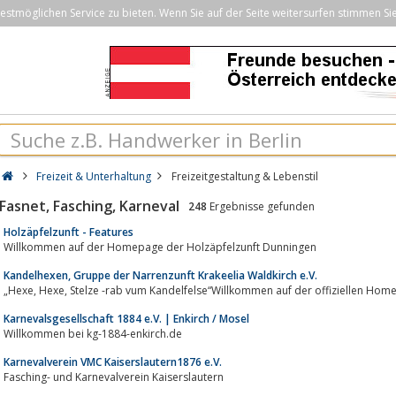
stmöglichen Service zu bieten. Wenn Sie auf der Seite weitersurfen stimmen Si
Freizeit & Unterhaltung
Freizeitgestaltung & Lebenstil
Fasnet, Fasching, Karneval
248
Ergebnisse gefunden
Holzäpfelzunft - Features
Willkommen auf der Homepage der Holzäpfelzunft Dunningen
Kandelhexen, Gruppe der Narrenzunft Krakeelia Waldkirch e.V.
„Hexe, Hexe, Stelze -rab vum Kandelfelse“Willkommen auf der offiziellen
Karnevalsgesellschaft 1884 e.V. | Enkirch / Mosel
Willkommen bei kg-1884-enkirch.de
Karnevalverein VMC Kaiserslautern1876 e.V.
Fasching- und Karnevalverein Kaiserslautern