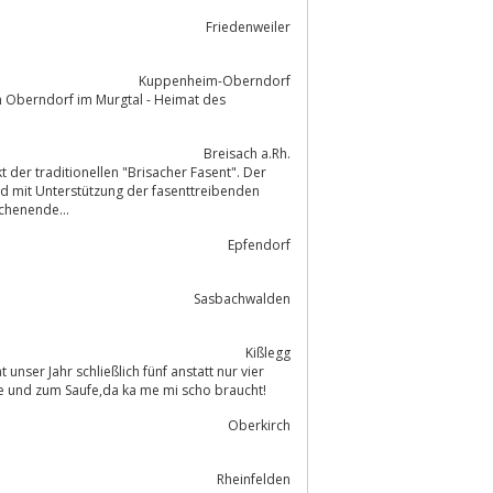
Friedenweiler
Kuppenheim-Oberndorf
Breisach a.Rh.
t der traditionellen "Brisacher Fasent". Der
d mit Unterstützung der fasenttreibenden
chenende...
Epfendorf
Sasbachwalden
Kißlegg
nser Jahr schließlich fünf anstatt nur vier
sse und zum Saufe,da ka me mi scho braucht!
Oberkirch
Rheinfelden