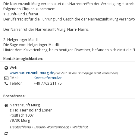
Die Narrenzunft Murg veranstaltet das Narrentreffen der Vereinigung Hochrhe
folgenden Cliquen zusammen:
1. Zunft- und Elferrat
Der Elferrat ist für die Führung und Geschicke der Narrenzunft Murg verantwor
Der Narrenruf der Narrenzunft Murg: Narri- Narro.
2. Helgeringer Maidli
Die Sage vom Helgeringer Maidli:
Hinter dem Kalvarienberg, beim heutigen Eisweiher, befanden sich einst die "
Kontaktmöglichkeiten:
Web:
www.narrenzunft-murg.de
(Zur Zeit ist die Homepage nicht erreichbar)
EMail:
Kontaktformular
Telefon:
+49 7763 211 75
Postadresse:
Narrenzunft Murg
z. Hd. Herr Roland Ebner
Postfach 1007
79730
Murg
Deutschland • Baden-Württemberg • Waldshut