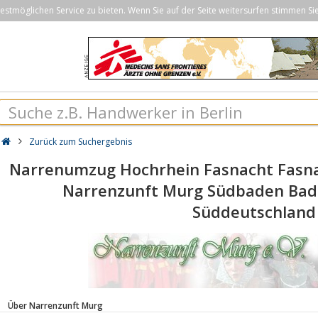
stmöglichen Service zu bieten. Wenn Sie auf der Seite weitersurfen stimmen Si
Zurück zum Suchergebnis
Narrenumzug Hochrhein Fasnacht Fasn
Narrenzunft Murg Südbaden Ba
Süddeutschland
Über Narrenzunft Murg