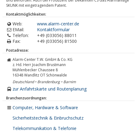
und Behörden. Auch dei Produzent der bekannten CS Gas Alarmanlage
SKUNK mit eingetragendem Patent.
Kontaktmöglichkeiten:
Web:
www.alarm-center.de
EMail:
Kontaktformular
Telefon:
+49 (033056) 88011
Fax:
+49 (033056) 81500
Postadresse:
Alarm-Center T.W. GmbH & Co. KG
z. Hd. Herr Joachim Brustmann
Mühlenbecker Chaussee 8
16348
Wandlitz OT Schönwalde
Deutschland • Brandenburg • Barnim
zur Anfahrtskarte und Routenplanung
Branchenzuordnungen:
Computer, Hardware & Software
Sicherheitstechnik & Einbruchschutz
Telekommunikation & Telefonie