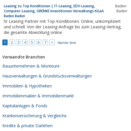
Versicherungen und Finanzen geht? Mit der Entscheidung, sich
Leasing zu Top Konditionen | IT-Leasing, EDV-Leasing,
Baden-
einmal unverbindlich bei uns zu informieren haben Sie schon den
Computer-Leasing, GRENKE Investitionen Verwaltungs KGaA
Baden
Schritt in die richtige Richtung zur...
Baden Baden
hr Leasing Partner mit Top-Konditionen. Online, unkompliziert
und schnell. Von der Leasing-Anfrage bis zum Leasing-Vertrag,
die gesamte Abwicklung online.
1
2
3
4
5
6
7
>
Nächste Seite
Verwandte Branchen
Bauunternehmen & Monteure
Hausverwaltungen & Grundstücksverwaltungen
Immobilien & Hypotheken
Immobilienmakler & Immobilienmarkt
Kapitalanlagen & Fonds
Krankenversicherung & Vergleiche
Kredite & private Darlehen