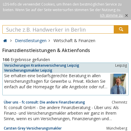
LDS-Info.de verwendet Cookies, um Ihnen den bestmöglichen Service zu
bieten. Wenn Sie auf der Seite weitersurfen stimmen Sie der Nutzung zu.
×
Ich stimme zu.
Dienstleistungen
Wirtschaft & Finanzen
Finanzdienstleistungen & Aktienfonds
166
Ergebnisse gefunden
Versicherungen Krankenversicherung Leipzig
Leipzig
Versicherungsmakler Leipzig
Sie erhalten eine bedarfsgerechte Beratung in allen
Versicherungsfragen für Gewerbe u. Privat. Klicken Sie
einfach auf die Homepage für alle Angebote oder rufen
mich an. Gern berate ich Sie in einem persönlichen
Gespräch. Neu ist eine Zusammenarbeit mit Maklern
Über uns - fc consult: Die andere Finanzberatung
Chemnitz
derwww.mdf-gruppe.de Jeder dieser Makler hat sein
fc consult GmbH - Die andere Finanzberatung - Über uns: Als
Spezialgebiet. So...
Finanz- und Versicherungsmakler arbeiten wir ganz in Ihrem
Sinne, wenn es um Versicherungen, Finanzierungen und
Geldanlagen geht.
Carsten Grey Versicherungsmakler
Müncheberg