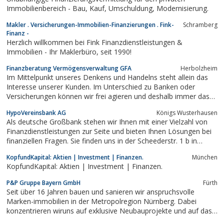
Immobilienbereich - Bau, Kauf, Umschuldung, Modernisierung.
Makler . Versicherungen-Immobilien-Finanzierungen . Fink-
Schramberg
Finanz -
Herzlich willkommen bei Fink Finanzdienstleistungen &
Immobilien - Ihr Maklerbüro, seit 1990!
Finanzberatung Vermögensverwaltung GFA
Herbolzheim
Im Mittelpunkt unseres Denkens und Handelns steht allein das
Interesse unserer Kunden. Im Unterschied zu Banken oder
Versicherungen können wir frei agieren und deshalb immer das
beste Angebot für unsere Kunden wählen. Durch unsere
HypoVereinsbank AG
Königs Wusterhausen
umfassende Analyse der individuellen Situation und unsere
Als deutsche Großbank stehen wir Ihnen mit einer Vielzahl von
langjährige Erfahrung können wir unsere...
Finanzdienstleistungen zur Seite und bieten Ihnen Lösungen bei
finanziellen Fragen. Sie finden uns in der Scheederstr. 1 b in
Königs Wusterhausen.
KopfundKapital: Aktien | Investment | Finanzen.
München
KopfundKapital: Aktien | Investment | Finanzen.
P&P Gruppe Bayern GmbH
Fürth
Seit über 16 Jahren bauen und sanieren wir anspruchsvolle
Marken-immobilien in der Metropolregion Nürnberg. Dabei
konzentrieren wiruns auf exklusive Neubauprojekte und auf das
Revitalisieren besonders erhaltenswerter Altbauten. Aus diesen