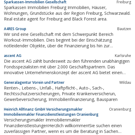
Sparkassen-Immobilien Gesellschaft
Freiburg
machen wir Oasen des Wohlfühlens – und hoher Renditen.
Sparkassen Immobilien Freiburg Immobilien, Häuser,
Gerade die Stadt Fürth bietet als...
Wohnungen, Grundstücke aus der Region Freiburg, Schwarzwald.
Real estate agent for Freiburg and Black Forest area.
A4RES Group
Bautzen
Wir sind eine Gesellschaft mit dem Schwerpunkt Bereich
Workout-Immobilien. Dies beginnt bei der Einschätzung
notleidender Objekte, über die Finanzierung bis hin zur
Neuplatzierung des Objektes am Markt.
ascent AG
Karlsruhe
Die ascent AG zählt bundesweit zu den führenden unabhängigen
Fondsspezialisten mit über 2.000 Geschäftspartnern. Das
innovative Unternehmenskonzept der ascent AG bietet einen
hohen Nutzen für die Kunden: Den Einsatz für Erhöhung der
Generalagentur Vorein und Partner
Wildau
Lebensqualität durch das Wissen und Anwenden von Wirtschaft,
Renten-, Lebens-, Unfall-, Haftpflicht-, Auto-, Sach-,
Finanzen und Marktchancen. Die...
Rechtsschutzversicherungen, Private Krankenversicherun,
Gewerbeversicherung, Immobilienfinanzierung, Bausparen
Heinrich Allfinanz GmbH Versicherungsmakler
Oranienburg
Immobilienmakler Finanzdienstleistungen Oranienburg
Versicherungsmakler Immobilienmakler
FinanzdienstleistungenHerzlich willkommen!Sie suchen einen
zuverlässigen Partner, wenn es um die Beratung in Sachen