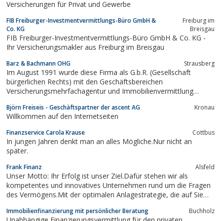
Versicherungen für Privat und Gewerbe
FIB Freiburger-Investmentvermittlungs-Büro GmbH &
Freiburg im
Co. KG
Breisgau
FIB Freiburger-Investmentvermittlungs-Büro GmbH & Co. KG -
Ihr Versicherungsmakler aus Freiburg im Breisgau
Barz & Bachmann OHG
Strausberg
Im August 1991 wurde diese Firma als G.b.R. (Gesellschaft
bürgerlichen Rechts) mit den Geschäftsbereichen
Versicherungsmehrfachagentur und Immobilienvermittlung
gegründet. Ein Jahr später erweiterten wir die Firma mit dem
Björn Freiseis - Geschäftspartner der ascent AG
Kronau
Bereich Haus- und Immobilienverwaltung.1994 fand eine
Willkommen auf den Internetseiten
Weiterentwicklung von einer...
Finanzservice Carola Krause
Cottbus
In jungen Jahren denkt man an alles Mögliche.Nur nicht an
später.
Frank Finanz
Alsfeld
Unser Motto: Ihr Erfolg ist unser Ziel.Dafür stehen wir als
kompetentes und innovatives Unternehmen rund um die Fragen
des Vermögens.Mit der optimalen Anlagestrategie, die auf Sie
zugeschnitten ist, erreichen Sie Ihre finanziellen Ziele.Frank
Immobilienfinanzierung mit persönlicher Beratung
Buchholz
Finanz - Ihr Partner für Kapitalschutz und höhere Rendite
Unabhängige Finanzierungsvermittlung für den privaten