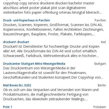
copyshop copy service druckerei drucken bachelor master
abschluss arbeit poster plakat plot scan digitalisieren
visitenkarten foto papier offenburg ortenau kinzigtal biberach
haslach hausach nordrach durbach friesenheim schutterwald kehl
Druck- und Kopierhaus in Parchim
Parchim
cad technische zeichnungen farb- schwarzweiß kopien
Drucken, Scannen, Kopieren, Großformat, Scannen bis DIN A0,
großformate laminieren briefpapier...
Kopierservice, Konfektionieren, Falten Architekten Zeichnungen,
Bauzeichnungen, Baupläne, Poster, Plakate, Farbkopien,
Ringbindungen, Nuten, Lochen, Digitaldruck, Offsetdruck,
druckart!: druckart
Kiel
Druckart! ist Dienstleister für hochwertige Drucke und Kopien
aller Art. Alle Druckformate bis DIN A0 sind sofort erhältlich.
Schwarzweiß, Farbdruck, Mehrseitendruck alles in höchster
Qualität mit überragendem Service.
Druckcenter Stuttgart Mitte WiesingerMedia
Stuttgart
Das Druckzentrum von WiesingerMedia in der
Lautenschlagerstraße ist sowohl für den Privatmann,
Geschäftskunden und Studenten konzipiert.Der Copyshop von
WiesingerMedia befindet sich im Zentrum von Stuttgart in der
Mail Boxes Etc. 0202
Berlin
Nähe vom Hauptbahnhof und der Fußgängerzone Königstrasse
Ob es sich um das Verpacken und Versenden von Waren und
in der Lautenschlagerstraße 20 in einer Passage zur...
Produktmustern, die maßgeschneiderte Fertigung von
Drucksachen, das Abwickeln zeitraubender Mailings,
Paketservice, online verschiedener Verpackungsmaterialien
Print 1
Potsdam
Bestellen oder Kaufen, nationalen oder internationalen