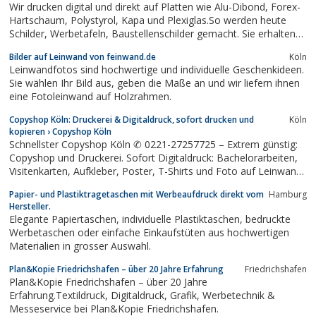
Wir drucken digital und direkt auf Platten wie Alu-Dibond, Forex-
Weinversand, Wertversand oder Gepäckversand in...
Hartschaum, Polystyrol, Kapa und Plexiglas.So werden heute
Schilder, Werbetafeln, Baustellenschilder gemacht. Sie erhalten
beste Druckqualität in jeder Auflage, ob individuelle
Bilder auf Leinwand von feinwand.de
Köln
Einzelanfertigung oder Serienproduktion, ein- oder mehrfarbig -
Leinwandfotos sind hochwertige und individuelle Geschenkideen.
gerade...
Sie wählen Ihr Bild aus, geben die Maße an und wir liefern ihnen
eine Fotoleinwand auf Holzrahmen.
Copyshop Köln: Druckerei & Digitaldruck, sofort drucken und
Köln
kopieren › Copyshop Köln
Schnellster Copyshop Köln ✆ 0221-27257725 – Extrem günstig:
Copyshop und Druckerei. Sofort Digitaldruck: Bachelorarbeiten,
Visitenkarten, Aufkleber, Poster, T-Shirts und Foto auf Leinwand.
Erst vergleichen – dann sparen beim Drucken in Köln!
Papier- und Plastiktragetaschen mit Werbeaufdruck direkt vom
Hamburg
Hersteller.
Elegante Papiertaschen, individuelle Plastiktaschen, bedruckte
Werbetaschen oder einfache Einkaufstüten aus hochwertigen
Materialien in grosser Auswahl.
Plan&Kopie Friedrichshafen – über 20 Jahre Erfahrung
Friedrichshafen
Plan&Kopie Friedrichshafen – über 20 Jahre
Erfahrung.Textildruck, Digitaldruck, Grafik, Werbetechnik &
Messeservice bei Plan&Kopie Friedrichshafen.