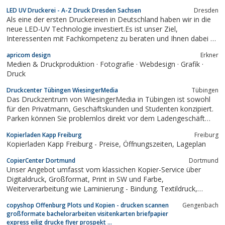
Zeitschriften, Beilagen, Taschen- und Wandkalender,
LED UV Druckerei - A-Z Druck Dresden Sachsen
Dresden
Schreibtischunterlagen, Aufkleber, Etiketten, Verpackungen und
Als eine der ersten Druckereien in Deutschland haben wir in die
Plakate.
neue LED-UV Technologie investiert.Es ist unser Ziel,
Interessenten mit Fachkompetenz zu beraten und Ihnen dabei zu
helfen, dass Sie mit Ihren Printsachen die gewünschten Erfolge
apricom design
Erkner
und Wirkungen erzielen.Unsere Druckerei ist seit nunmehr zehn
Medien & Druckproduktion · Fotografie · Webdesign · Grafik ·
Jahren erfolgreich in...
Druck
Druckcenter Tübingen WiesingerMedia
Tübingen
Das Druckzentrum von WiesingerMedia in Tübingen ist sowohl
für den Privatmann, Geschäftskunden und Studenten konzipiert.
Parken können Sie problemlos direkt vor dem Ladengeschäft
oder in der Wilhelmstrasse.Der Copyshop von WiesingerMedia in
Kopierladen Kapp Freiburg
Freiburg
Tübingen befindet sich zwischen den Hochschulinstituten, neben
Kopierladen Kapp Freiburg - Preise, Öffnungszeiten, Lageplan
dem Brechtbau und...
CopierCenter Dortmund
Dortmund
Unser Angebot umfasst vom klassichen Kopier-Service über
Digitaldruck, Großformat, Print in SW und Farbe,
Weiterverarbeitung wie Laminierung - Bindung. Textildruck,
Folienschriften, Satzarbeiten, Fotogeschenke, Fototassen,
copyshop Offenburg Plots und Kopien - drucken scannen
Gengenbach
Scanservice und Stempel Erstellung runden unser Profil ab.
großformate bachelorarbeiten visitenkarten briefpapier
Fragen Sie uns!Für unsere Studenten haben...
express eilig drucke flyer prospekt ...