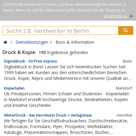
LDS-Info.de verwendet Cookies, um Ihnen den bestmöglichen Service zu
bieten. Wenn Sie auf der Seite weitersurfen stimmen Sie der Nutzung zu.
×
Ich stimme zu.
Dienstleistungen
Büro & Information
Druck & Kopie
195
Ergebnisse gefunden
Digitaldruck - AV Print-Express
Bonn
Digitaldruck in Bonn Lassen Sie sich beeindrucken Suchen Seit
1999 haben wir Kunden aus den unterschiedlichsten Bereichen
Druck, Kopie, Repro und Medienservice mit unserer Qualität und
unserem Service überzeugt. Textilspannrahmen Messe- / LED- /
Kopierladen
Markdorf
Präsentationssysteme Sticker / Holosticker Fahrzeugbeschriftung
Ob Privatpersonen, Firmen Schüler und Studenten - Kopierladen
Profilbuchstaben /...
in Markdorf erstellt hochwertige Drucke, Bindearbeiten, Kopien
und kreative Geschenke.
WinterDruck - das Herrnhuter Druck + Verlagshaus
Herrnhut
Wir fertigen für Sie Geschäftsdrucksachen, Durchschreibesätze,
Endlossätze, Formulare, Flyer, Prospekte, Werbeblätter,
Kataloge, Präsentationsmappen, Broschüren, Bücher,