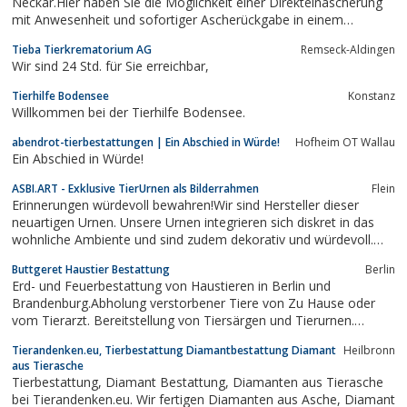
Neckar.Hier haben Sie die Möglichkeit einer Direkteinäscherung
mit Anwesenheit und sofortiger Ascherückgabe in einem
einfachen Gefäß oder in einer von Ihnen ausgesuchten
Tieba Tierkrematorium AG
Remseck-Aldingen
Schmuckurne. Ständig ca. 500 Tierurnen auf Lager. Das
Wir sind 24 Std. für Sie erreichbar,
Kleintierkrematorium bietet Ihnen einen 365 Tagen/ 24...
Tierhilfe Bodensee
Konstanz
Willkommen bei der Tierhilfe Bodensee.
abendrot-tierbestattungen | Ein Abschied in Würde!
Hofheim OT Wallau
Ein Abschied in Würde!
ASBI.ART - Exklusive TierUrnen als Bilderrahmen
Flein
Erinnerungen würdevoll bewahren!Wir sind Hersteller dieser
neuartigen Urnen. Unsere Urnen integrieren sich diskret in das
wohnliche Ambiente und sind zudem dekorativ und würdevoll.
Unsichtbar vor verständnislosen und neugierigen Augen
Buttgeret Haustier Bestattung
Berlin
verwahren sie neben dem schönsten Bild des geliebten Tieres,
Erd- und Feuerbestattung von Haustieren in Berlin und
dessen Asche.
Brandenburg.Abholung verstorbener Tiere von Zu Hause oder
vom Tierarzt. Bereitstellung von Tiersärgen und Tierurnen.
Jederzeit erreichbar
Tierandenken.eu, Tierbestattung Diamantbestattung Diamant
Heilbronn
aus Tierasche
Tierbestattung, Diamant Bestattung, Diamanten aus Tierasche
bei Tierandenken.eu. Wir fertigen Diamanten aus Asche, Diamant