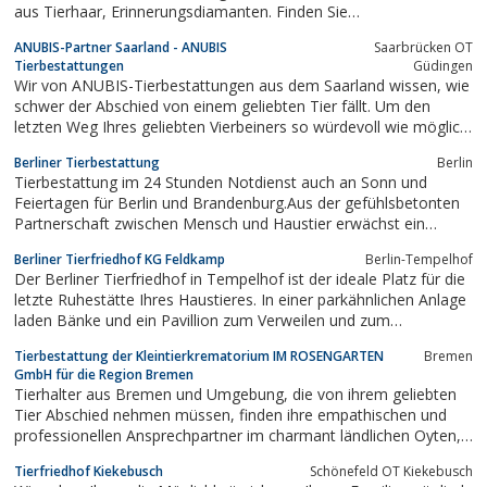
aus Tierhaar, Erinnerungsdiamanten. Finden Sie
Haustierbestattung als Diamantbestattung, Verarbeitung von
ANUBIS-Partner Saarland - ANUBIS
Saarbrücken OT
Asche zu Diamant, Tierdiamanten
Tierbestattungen
Güdingen
Wir von ANUBIS-Tierbestattungen aus dem Saarland wissen, wie
schwer der Abschied von einem geliebten Tier fällt. Um den
letzten Weg Ihres geliebten Vierbeiners so würdevoll wie möglich
zu gestalten, beraten wir Sie mitfühlend und individuell zu Ihren
Berliner Tierbestattung
Berlin
Wünschen und zu jedem Detail. In einem ausführlichen Gespräch
Tierbestattung im 24 Stunden Notdienst auch an Sonn und
geben wir Ihnen...
Feiertagen für Berlin und Brandenburg.Aus der gefühlsbetonten
Partnerschaft zwischen Mensch und Haustier erwächst ein
natürlicher Anspruch des Tieres auf Pflege und Sorge ein Leben
Berliner Tierfriedhof KG Feldkamp
Berlin-Tempelhof
lang und darüber hinaus - bis zu einem würdevollen Abschluß des
Der Berliner Tierfriedhof in Tempelhof ist der ideale Platz für die
Miteinanders, wenn das...
letzte Ruhestätte Ihres Haustieres. In einer parkähnlichen Anlage
laden Bänke und ein Pavillion zum Verweilen und zum
Gedankenaustausch mit anderen Besuchern ein.Ein würdevoller
Tierbestattung der Kleintierkrematorium IM ROSENGARTEN
Bremen
Abschied mit Trauerbegleitung steht bei uns im Vordergrund.
GmbH für die Region Bremen
Tierhalter aus Bremen und Umgebung, die von ihrem geliebten
Tier Abschied nehmen müssen, finden ihre empathischen und
professionellen Ansprechpartner im charmant ländlichen Oyten,
vor den Toren der großen Stadt.
Tierfriedhof Kiekebusch
Schönefeld OT Kiekebusch