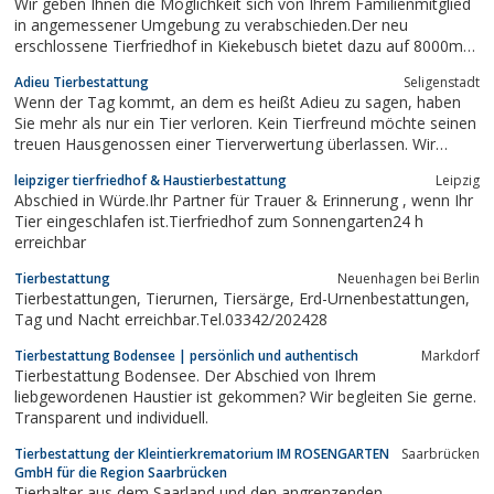
Wir geben Ihnen die Möglichkeit sich von Ihrem Familienmitglied
in angemessener Umgebung zu verabschieden.Der neu
erschlossene Tierfriedhof in Kiekebusch bietet dazu auf 8000m²
in ländlicher Umgebung ideale Voraussetzungen.In der
Adieu Tierbestattung
Seligenstadt
parkähnlichen Anlage wird Ihr Tier eine würdige Ruhestätte
Wenn der Tag kommt, an dem es heißt Adieu zu sagen, haben
finden.
Sie mehr als nur ein Tier verloren. Kein Tierfreund möchte seinen
treuen Hausgenossen einer Tierverwertung überlassen. Wir
geben Ihnen die Möglichkeit Ihren Liebling in Würde zu bestatten.
leipziger tierfriedhof & Haustierbestattung
Leipzig
Erd- und Feuerbestattung (Einäscherung) auf Wunsch auch
Abschied in Würde.Ihr Partner für Trauer & Erinnerung , wenn Ihr
anonym.
Tier eingeschlafen ist.Tierfriedhof zum Sonnengarten24 h
erreichbar
Tierbestattung
Neuenhagen bei Berlin
Tierbestattungen, Tierurnen, Tiersärge, Erd-Urnenbestattungen,
Tag und Nacht erreichbar.Tel.03342/202428
Tierbestattung Bodensee | persönlich und authentisch
Markdorf
Tierbestattung Bodensee. Der Abschied von Ihrem
liebgewordenen Haustier ist gekommen? Wir begleiten Sie gerne.
Transparent und individuell.
Tierbestattung der Kleintierkrematorium IM ROSENGARTEN
Saarbrücken
GmbH für die Region Saarbrücken
Tierhalter aus dem Saarland und den angrenzenden