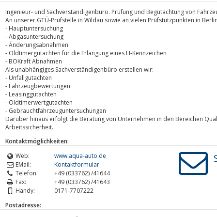
Ingenieur- und Sachverständigenbüro. Prüfung und Begutachtung von Fahrz
An unserer GTÜ-Prüfstelle in Wildau sowie an vielen Prüfstützpunkten in Berl
- Hauptuntersuchung
- Abgasuntersuchung
- Änderungsabnahmen
- Oldtimergutachten für die Erlangung eines H-Kennzeichen
- BOKraft Abnahmen
Als unabhängiges Sachverständigenbüro erstellen wir:
- Unfallgutachten
- Fahrzeugbewertungen
- Leasinggutachten
- Oldtimerwertgutachten
- Gebrauchtfahrzeuguntersuchungen
Darüber hinaus erfolgt die Beratung von Unternehmen in den Bereichen Qu
Arbeitssicherheit.
Kontaktmöglichkeiten:
Web:
www.aqua-auto.de
EMail:
Kontaktformular
Telefon:
+49 (033762) /41644
Fax:
+49 (033762) /41643
Handy:
0171-7707222
Postadresse: