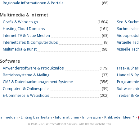
Regionale Informationen & Portale
(68)
Multimedia & Internet
Grafik & Webdesign
(1604)
Seo & Suchm
Hosting Cloud Domains
(161)
Suchmaschi
Internet-TV & Neue Medien
(63)
Videoproduk
Internetcafes & Computerclubs
(9)
Virtuelle Te
Multimedia & Kunst
(98)
Visuelle Tec
Software
Anwendersoftware & Produktinfos
(179)
Free- & Sha
Betriebssysteme & Mailing
(37)
Handel & S
CMS & Datenbankmanagement Systeme
(356)
Programmier
Computer- & Onlinespiele
(39)
Softwareent
E-Commerce & Webshops
(202)
Treiber & R
s anmelden
•
Eintrag bearbeiten
•
Informationen
•
Impressum
•
Kritik oder Ideen?
•
© 1998 - 2026 Wirtschaftsnetz axxus • Alle Rechte vorbehalten