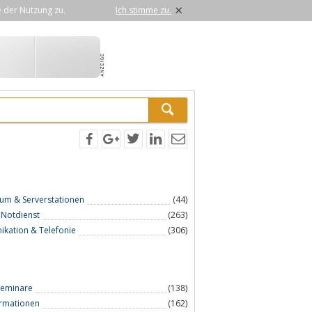
×
e der Nutzung zu.
Ich stimme zu.
um & Serverstationen
(44)
 Notdienst
(263)
kation & Telefonie
(306)
Seminare
(138)
ormationen
(162)