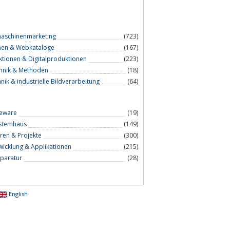
aschinenmarketing
(723)
nen & Webkataloge
(167)
tionen & Digitalproduktionen
(223)
chnik & Methoden
(18)
hnik & industrielle Bildverarbeitung
(64)
reware
(19)
ystemhaus
(149)
en & Projekte
(300)
wicklung & Applikationen
(215)
eparatur
(28)
English