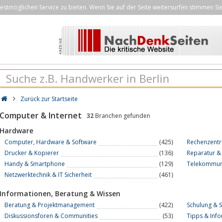
stmöglichen Service zu bieten. Wenn Sie auf der Seite weitersurfen stimmen Si
Zurück zur Startseite
Computer & Internet
32
Branchen gefunden
Hardware
Computer, Hardware & Software
(425)
Rechenzentr
Drucker & Kopierer
(136)
Reparatur &
Handy & Smartphone
(129)
Telekommuni
Netzwerktechnik & IT Sicherheit
(461)
Informationen, Beratung & Wissen
Beratung & Projektmanagement
(422)
Schulung & 
Diskussionsforen & Communities
(53)
Tipps & Inf