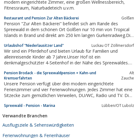
modern eingerichtete Zimmer, eine großen Wellnessbereich,
Fitnessraum, Naturbadeteich u.v.m.
Restaurant und Pension Zur Alten Bäckerei
Golßen
Pension "Zur Alten Bäckerei" befindet sich am Rande des
Spreewald in dem schönen Ort Golßen nur 10 min von Tropical
Islands in Brand und direkt am 250 km langen Gurkenradweg.Die
Pension ist der ideale Ausgangspunkt zu vielen
Urlaubshof "Niederlausitzer Land"
Luckau OT Zöllmersdorf
Sehenswürdigkeiten der Region.Nicht weit von uns entfernt
Wir sind ein Pferdehof und bieten Urlaub für Familien und
(ca.20 km) fängt der Spreewald an.
alleinreisende Kinder ab 7 Jahre.Unser Hof ist ein
denkmalgeschützter 4-Seitenhof in der Nähe des Spreewaldes.
Wir haben Islandpferde und Bosnische Gebirgspferde, bieten
Pension Brodack - die Spreewaldpension + Kahn-und
Alt
Unterricht im klassischen Reiten, Töltunterricht und Ausritte.
Kremserfahrten
Zauche
Außerdem führen wir Halb-und...
Unsere Pension verfügt über drei modern eingerichtete
Ferienzimmer und vier Ferienwohnungen. Jedes Zimmer hat eine
Sitzecke zum gemütlichen Verweilen, DU/WC, Radio und TV. Die
Ferienwohnungen bieten für 2 bis 4 Personen (Aufbettung
Spreewald - Pension - Marina
Lübben/OT Lubolz
möglich) allen Komfort: Wohnzimmer, seperates Schlafzimmer
mit Doppelbett (2 getrennte...
Verwandte Branchen
Ausflugsziele & Sehenswürdigkeiten
Ferienwohnungen & Ferienhäuser