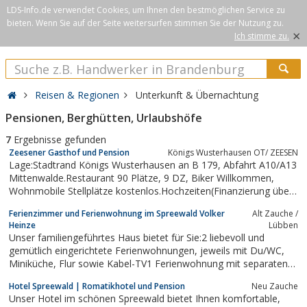
LDS-Info.de verwendet Cookies, um Ihnen den bestmöglichen Service zu
bieten. Wenn Sie auf der Seite weitersurfen stimmen Sie der Nutzung zu.
×
Ich stimme zu.
Reisen & Regionen
Unterkunft & Übernachtung
Pensionen, Berghütten, Urlaubshöfe
7
Ergebnisse gefunden
Zeesener Gasthof und Pension
Königs Wusterhausen OT/ ZEESEN
Lage:Stadtrand Königs Wusterhausen an B 179, Abfahrt A10/A13
Mittenwalde.Restaurant 90 Plätze, 9 DZ, Biker Willkommen,
Wohnmobile Stellplätze kostenlos.Hochzeiten(Finanzierung über
Hausbank möglich)GAUDI - PUR auf dem "Preußenexpress"mit
Ferienzimmer und Ferienwohnung im Spreewald Volker
Alt Zauche /
Schankanlage zum selber zapfen, bis zu 25 Pers. finden Platz, Sie
Heinze
Lübben
sitzen sich an...
Unser familiengeführtes Haus bietet für Sie:2 liebevoll und
gemütlich eingerichtete Ferienwohnungen, jeweils mit Du/WC,
Miniküche, Flur sowie Kabel-TV1 Ferienwohnung mit separaten
Wohn- und Schlafraum, Du/WC, Miniküche, Flur und Kabel-TV1
Hotel Spreewald | Romatikhotel und Pension
Neu Zauche
Ferienwohnung mit einem Schlafraum und einem Wohnraum,
Unser Hotel im schönen Spreewald bietet Ihnen komfortable,
Kühlschrank,...