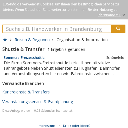
LDS-Info.de verwendet Cookies, um Ihnen den bestmöglichen Service zu
bieten. Wenn Sie auf der Seite weitersurfen stimmen Sie der Nutzung zu.
×
Ich stimme zu.
Reisen & Regionen
Organisation & Information
Shuttle & Transfer
1
Ergebnis gefunden
Sommers-Freizeitshuttle
Schönefeld
Die Firma Sommers-Freizeitshuttle bietet Ihnen attraktive
Fahrangebote.Neben Shuttlediensten zu Flughäfen, Bahnhöfen
und Veranstaltungsorten bieten wir- Fahrdienste zwischen
Unterkunft und Veranstaltungsort- Haus zu Hausservice- Tages-
Verwandte Branchen
und Halbtagesfahrten zu ausgewählten Zielen in undum Berlin
(auch individuelle...
Kurierdienste & Transfers
Veranstaltungsservice & Eventplanung
Diese Anfrage wurde in 0,05 Sekunden beantwortet.
Impressum
•
Kritik oder Ideen?