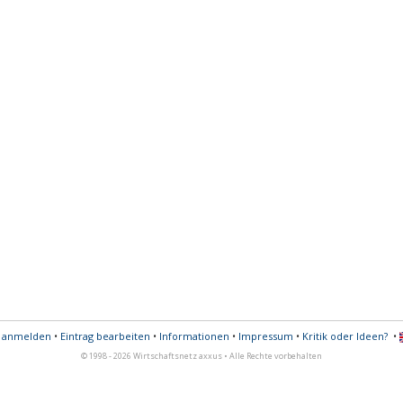
s anmelden
•
Eintrag bearbeiten
•
Informationen
•
Impressum
•
Kritik oder Ideen?
•
© 1998 - 2026 Wirtschaftsnetz axxus • Alle Rechte vorbehalten