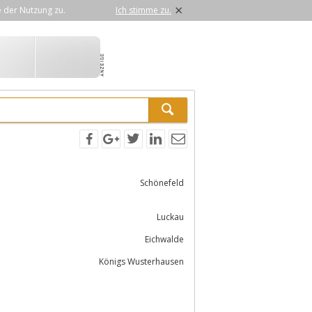
×
e der Nutzung zu.
Ich stimme zu.
Schönefeld
Luckau
Eichwalde
Königs Wusterhausen