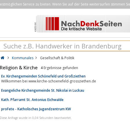
stmöglichen Service zu bieten. Wenn Sie auf der Seite weitersurfen stimmen Si
Kommunales
Gesellschaft & Politik
Religion & Kirche
4
Ergebnisse gefunden
Ev. Kirchengemeinden Schönefeld und Großziethen
Willkommen bei www.kirche-schoenefeld-grossziethen.de
Evangeliche Kirchengemeinde St. Nikolai in Luckau
Kath. Pfarramt St. Antonius Eichwalde
proFete - Katholisches Jugendzentrum KW
Diese Anfrage wurde in 0,04 Sekunden beantwortet.