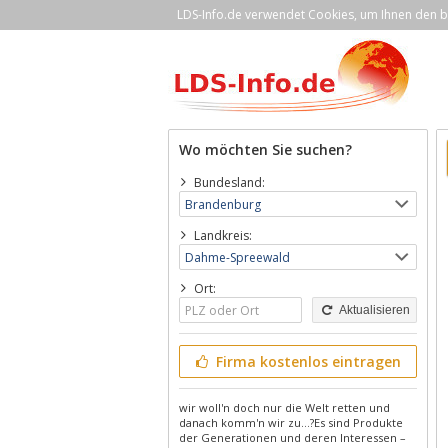
LDS-Info.de verwendet Cookies, um Ihnen den be
Wo möchten Sie suchen?
Bundesland:
Landkreis:
Ort:
Aktualisieren
Firma kostenlos eintragen
wir woll'n doch nur die Welt retten und
danach komm'n wir zu…?Es sind Produkte
der Generationen und deren Interessen –