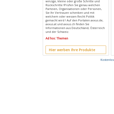
winzige, kleine oder große Schritte und
Rückschritte !Prüfen Sie genau welchen
Parteien, Organisationen oder Personen,
Sie Ihr Vertrauen schenken und mit
welchem oder wessen Recht Politik
gemacht wird ! Auf den Portalen axxus.de,
axxus.at und axxus.ch finden Sie
Informationen aus Deutschland, Österreich
und der Schweiz.
Ad hoc Themen
Hier werben Ihre Produkte
Kostenlo