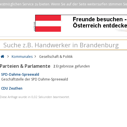
stmöglichen Service zu bieten. Wenn Sie auf der Seite weitersurfen stimmen Si
Kommunales
Gesellschaft & Politik
Parteien & Parlamente
2
Ergebnisse gefunden
SPD-Dahme-Spreewald
Geschäftstelle der SPD Dahme-Spreewald
CDU Zeuthen
Diese Anfrage wurde in 0,02 Sekunden beantwortet.