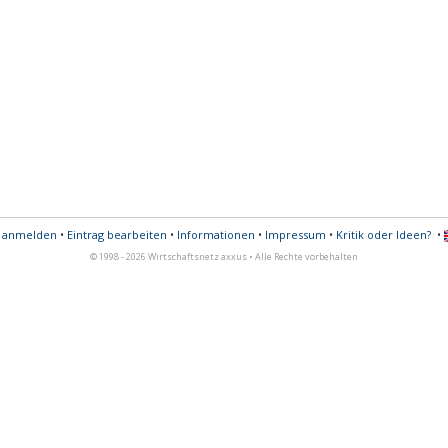
s anmelden
•
Eintrag bearbeiten
•
Informationen
•
Impressum
•
Kritik oder Ideen?
•
© 1998 - 2026 Wirtschaftsnetz axxus • Alle Rechte vorbehalten