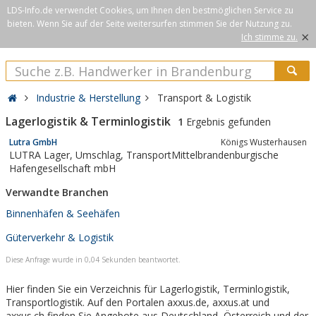
LDS-Info.de verwendet Cookies, um Ihnen den bestmöglichen Service zu
bieten. Wenn Sie auf der Seite weitersurfen stimmen Sie der Nutzung zu.
×
Ich stimme zu.
Industrie & Herstellung
Transport & Logistik
Lagerlogistik & Terminlogistik
1
Ergebnis gefunden
Lutra GmbH
Königs Wusterhausen
LUTRA Lager, Umschlag, TransportMittelbrandenburgische
Hafengesellschaft mbH
Verwandte Branchen
Binnenhäfen & Seehäfen
Güterverkehr & Logistik
Diese Anfrage wurde in 0,04 Sekunden beantwortet.
Hier finden Sie ein Verzeichnis für Lagerlogistik, Terminlogistik,
Transportlogistik. Auf den Portalen axxus.de, axxus.at und
axxus.ch finden Sie Angebote aus Deutschland, Österreich und der