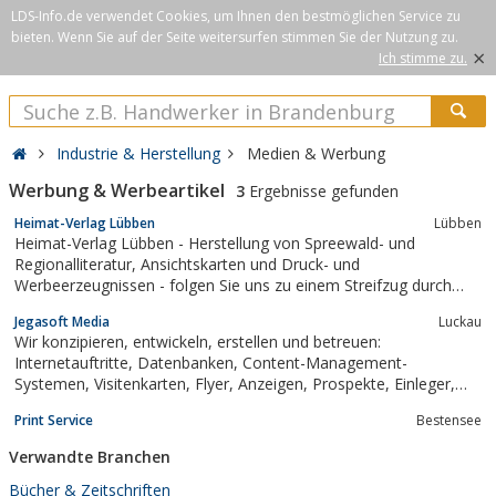
LDS-Info.de verwendet Cookies, um Ihnen den bestmöglichen Service zu
bieten. Wenn Sie auf der Seite weitersurfen stimmen Sie der Nutzung zu.
×
Ich stimme zu.
Industrie & Herstellung
Medien & Werbung
Werbung & Werbeartikel
3
Ergebnisse gefunden
Heimat-Verlag Lübben
Lübben
Heimat-Verlag Lübben - Herstellung von Spreewald- und
Regionalliteratur, Ansichtskarten und Druck- und
Werbeerzeugnissen - folgen Sie uns zu einem Streifzug durch
den Spreewald und unsere Heimatstadt Lübben (Spreewald).
Jegasoft Media
Luckau
Wir konzipieren, entwickeln, erstellen und betreuen:
Internetauftritte, Datenbanken, Content-Management-
Systemen, Visitenkarten, Flyer, Anzeigen, Prospekte, Einleger,
Pressemappen, Videostreaming (ob Sie ihr eigenes Live-Event
Print Service
Bestensee
übertragen oder einen Videostream auf Abruf \"on demand\"
bereit stellen möchten, wir...
Verwandte Branchen
Bücher & Zeitschriften