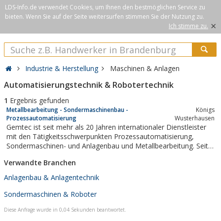
LDS-Info.de verwendet Cookies, um Ihnen den bestmöglichen Service zu
bieten. Wenn Sie auf der Seite weitersurfen stimmen Sie der Nutzung zu.
×
Ich stimme zu.
Industrie & Herstellung
Maschinen & Anlagen
Automatisierungstechnik & Robotertechnik
1
Ergebnis gefunden
Metallbearbeitung - Sondermaschinenbau -
Königs
Prozessautomatisierung
Wusterhausen
Gemtec ist seit mehr als 20 Jahren internationaler Dienstleister
mit den Tätigkeitsschwerpunkten Prozessautomatisierung,
Sondermaschinen- und Anlagenbau und Metallbearbeitung. Seit
1992 begleiten wir komplette Produktionsabläufe von der
Verwandte Branchen
Planung und Konstruktion bis zur weltweiten Montage und
Inbetriebnahme. Selbstverständlich...
Anlagenbau & Anlagentechnik
Sondermaschinen & Roboter
Diese Anfrage wurde in 0,04 Sekunden beantwortet.