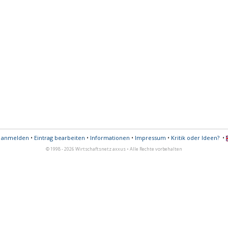
s anmelden
•
Eintrag bearbeiten
•
Informationen
•
Impressum
•
Kritik oder Ideen?
•
© 1998 - 2026 Wirtschaftsnetz axxus • Alle Rechte vorbehalten