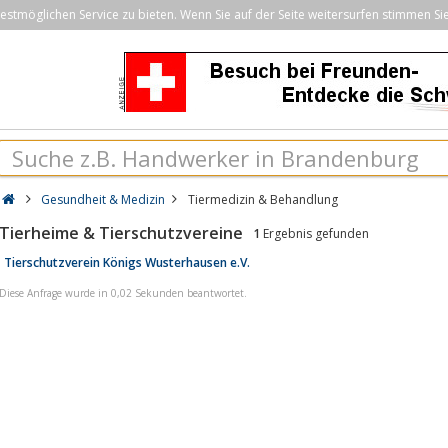
stmöglichen Service zu bieten. Wenn Sie auf der Seite weitersurfen stimmen Si
Gesundheit & Medizin
Tiermedizin & Behandlung
Tierheime & Tierschutzvereine
1
Ergebnis gefunden
Tierschutzverein Königs Wusterhausen e.V.
Diese Anfrage wurde in 0,02 Sekunden beantwortet.