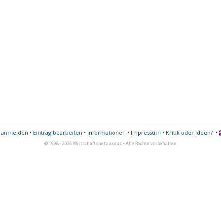
s anmelden
•
Eintrag bearbeiten
•
Informationen
•
Impressum
•
Kritik oder Ideen?
•
© 1998 - 2026 Wirtschaftsnetz axxus • Alle Rechte vorbehalten