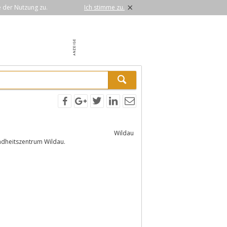
×
e der Nutzung zu.
Ich stimme zu.
Wildau
ndheitszentrum Wildau.