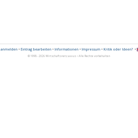
s anmelden
•
Eintrag bearbeiten
•
Informationen
•
Impressum
•
Kritik oder Ideen?
•
© 1998 - 2026 Wirtschaftsnetz axxus • Alle Rechte vorbehalten