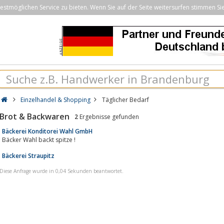
stmöglichen Service zu bieten. Wenn Sie auf der Seite weitersurfen stimmen Si
Einzelhandel & Shopping
Täglicher Bedarf
Brot & Backwaren
2
Ergebnisse gefunden
Bäckerei Konditorei Wahl GmbH
Bäcker Wahl backt spitze !
Bäckerei Straupitz
Diese Anfrage wurde in 0,04 Sekunden beantwortet.