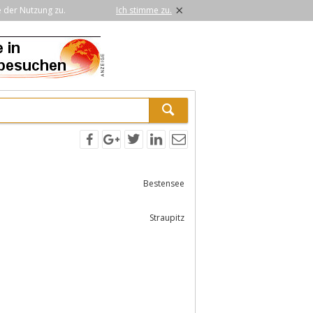
×
e der Nutzung zu.
Ich stimme zu.
Bestensee
Straupitz