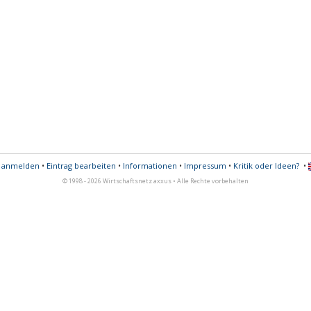
s anmelden
•
Eintrag bearbeiten
•
Informationen
•
Impressum
•
Kritik oder Ideen?
•
© 1998 - 2026 Wirtschaftsnetz axxus • Alle Rechte vorbehalten