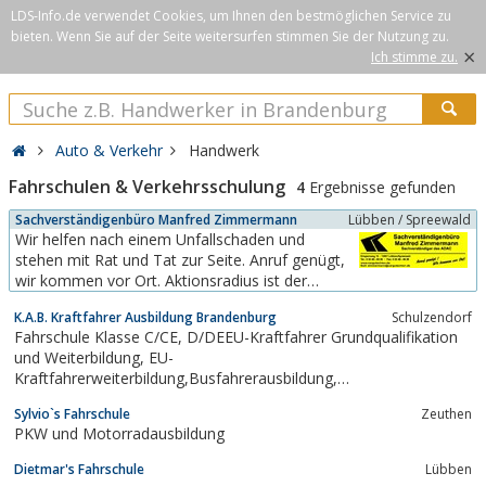
LDS-Info.de verwendet Cookies, um Ihnen den bestmöglichen Service zu
bieten. Wenn Sie auf der Seite weitersurfen stimmen Sie der Nutzung zu.
×
Ich stimme zu.
Auto & Verkehr
Handwerk
Fahrschulen & Verkehrsschulung
4
Ergebnisse gefunden
Sachverständigenbüro Manfred Zimmermann
Lübben / Spreewald
Wir helfen nach einem Unfallschaden und
stehen mit Rat und Tat zur Seite. Anruf genügt,
wir kommen vor Ort. Aktionsradius ist der
Großraum Dahme-Spreewald-Kreis.Wir erstellen
K.A.B. Kraftfahrer Ausbildung Brandenburg
Schulzendorf
Unfallgutachten und techn. Gutachten aller Art
Fahrschule Klasse C/CE, D/DEEU-Kraftfahrer Grundqualifikation
u.a. für PKW, Krad, Nutzfahrzeuge, Anhänger,
und Weiterbildung, EU-
Wohnmobile umd OldtimerUnsere
Kraftfahrerweiterbildung,Busfahrerausbildung,
Dienstleistungen:*...
Busfahrerweiterbildung, Arbeitsvermittlung, Bildungsgutschein
Sylvio`s Fahrschule
Zeuthen
PKW und Motorradausbildung
Dietmar's Fahrschule
Lübben