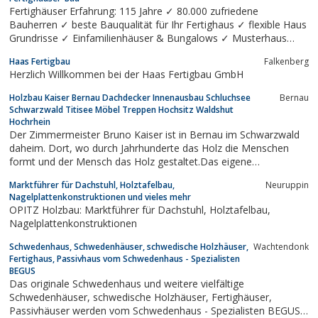
Fertighäuser Erfahrung: 115 Jahre ✓ 80.000 zufriedene
Bauherren ✓ beste Bauqualität für Ihr Fertighaus ✓ flexible Haus
Grundrisse ✓ Einfamilienhäuser & Bungalows ✓ Musterhaus
Ausstellungen ✓ Jetzt ihr Traumhaus bauen!
Haas Fertigbau
Falkenberg
Herzlich Willkommen bei der Haas Fertigbau GmbH
Holzbau Kaiser Bernau Dachdecker Innenausbau Schluchsee
Bernau
Schwarzwald Titisee Möbel Treppen Hochsitz Waldshut
Hochrhein
Der Zimmermeister Bruno Kaiser ist in Bernau im Schwarzwald
daheim. Dort, wo durch Jahrhunderte das Holz die Menschen
formt und der Mensch das Holz gestaltet.Das eigene
Bauplanungsbüro entwirft für jeden Kunden "sein Haus". In
Marktführer für Dachstuhl, Holztafelbau,
Neuruppin­
Gesprächen wird auf die Kundenwünsche eingegangen,
Nagelplattenkonstruktionen und vieles mehr
Vorschläge werden unterbreitet. Dann...
OPITZ Holzbau: Marktführer für Dachstuhl, Holztafelbau,
Nagelplattenkonstruktionen
Schwedenhaus, Schwedenhäuser, schwedische Holzhäuser,
Wachtendonk
Fertighaus, Passivhaus vom Schwedenhaus - Spezialisten
BEGUS
Das originale Schwedenhaus und weitere vielfältige
Schwedenhäuser, schwedische Holzhäuser, Fertighäuser,
Passivhäuser werden vom Schwedenhaus - Spezialisten BEGUS