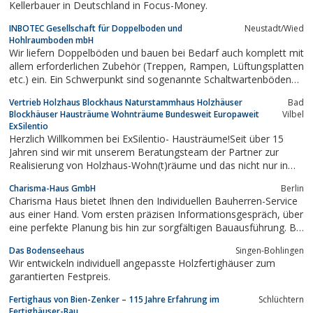
Kellerbauer in Deutschland in Focus-Money.
INBOTEC Gesellschaft für Doppelboden und
Neustadt/Wied
Hohlraumboden mbH
Wir liefern Doppelböden und bauen bei Bedarf auch komplett mit
allem erforderlichen Zubehör (Treppen, Rampen, Lüftungsplatten
etc.) ein. Ein Schwerpunkt sind sogenannte Schaltwartenböden
oder Schaltwartendoppelböden. Wir arbeiten bundesweit!
Vertrieb Holzhaus Blockhaus Naturstammhaus Holzhäuser
Bad
Blockhäuser Hausträume Wohnträume Bundesweit Europaweit
Vilbel
ExSilentio
Herzlich Willkommen bei ExSilentio- Hausträume!Seit über 15
Jahren sind wir mit unserem Beratungsteam der Partner zur
Realisierung von Holzhaus-Wohn(t)räume und das nicht nur in
Deutschland sondern Europaweit. Bei der Auswahl der Hersteller
Charisma-Haus GmbH
Berlin
als auch bei den Zulieferer von Material und Dienstleistungen
Charisma Haus bietet Ihnen den Individuellen Bauherren-Service
setzen wir auf...
aus einer Hand. Vom ersten präzisen Informationsgespräch, über
eine perfekte Planung bis hin zur sorgfältigen Bauausführung. Bei
Charisma Haus bauen Sie auf ein Team von Spezialisten.
Das Bodenseehaus
Singen-Bohlingen
Wir entwickeln individuell angepasste Holzfertighäuser zum
garantierten Festpreis.
Fertighaus von Bien-Zenker – 115 Jahre Erfahrung im
Schlüchtern
Fertighäuser-Bau