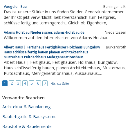
als klassisches und modernes Schwedenhaus angeboten. BEGUS
Voegele - Bau
Bahlingen a.K.
- Schwedenhaus produziert seit den frühen siebziger Jahren
Das ist unsere Stärke.In uns finden Sie den Generalunternehmer
individuelle Holzhäuser und liefert seine...
der Ihr Objekt verwirklicht. Selbstverständlich zum Festpreis,
schlüsselfertig und termingerecht. Gleich ob Eigenheim,
Mehrfamillien-Wohnhaus, Wohnanlage, Verwaltungsgebäude,
Adams Holzbau Niederzissen: adams-holzbau.de
Niederzissen
Gewerbe- oder Industriebetrieb, wir nehmen Ihnen die
Willkommen auf den Internetseiten von Adams Holzbau
Baurisiken, die zeitraubenden...
Albert Haus | Fertighaus Fertighäuser Holzhaus Bungalow
Burkardroth
Haus schlüsselfertig bauen planen Architektenhaus
Musterhaus Pultdachhaus Mehrgenerationshaus
Albert Haus | Fertighaus, Fertighäuser, Holzhaus, Bungalow,
Haus schlüsselfertig bauen, planen Architektenhaus, Musterhaus,
Pultdachhaus, Mehrgenerationshaus, Ausbauhaus,
Niedrigenergiehaus, Stadtvilla, Fertigteilehaus,
1
2
3
4
5
6
7
Fertighaushersteller, Fertighausanbieter
Nächste Seite
Verwandte Branchen
Architektur & Bauplanung
Baufertigteile & Bausysteme
Baustoffe & Bauelemente