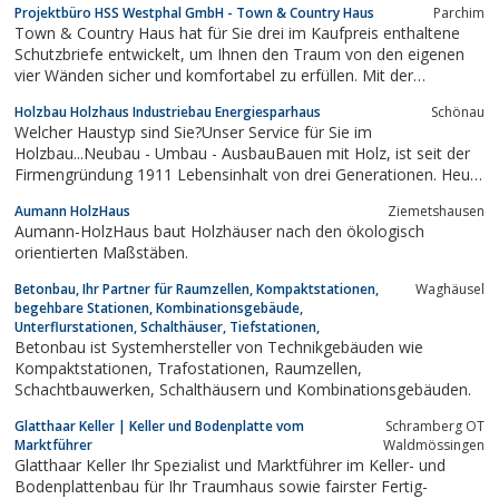
Projektbüro HSS Westphal GmbH - Town & Country Haus
Parchim
Town & Country Haus hat für Sie drei im Kaufpreis enthaltene
Schutzbriefe entwickelt, um Ihnen den Traum von den eigenen
vier Wänden sicher und komfortabel zu erfüllen. Mit der
Erfahrung von mehr als 15.000 verkauften Massivhäusern geben
Holzbau Holzhaus Industriebau Energiesparhaus
Schönau
wir Ihnen damit die größtmögliche Sicherheit, damit Sie ohne
Welcher Haustyp sind Sie?Unser Service für Sie im
Stress vom Haustraum zu...
Holzbau...Neubau - Umbau - AusbauBauen mit Holz, ist seit der
Firmengründung 1911 Lebensinhalt von drei Generationen. Heute
beschäftigen wir ca. 30 Mitarbeiter im kaufmännischen und
Aumann HolzHaus
Ziemetshausen
technischen Bereich.Seit 1978 liegt die Geschäftsführung in den
Aumann-HolzHaus baut Holzhäuser nach den ökologisch
Händen von...
orientierten Maßstäben.
Betonbau, Ihr Partner für Raumzellen, Kompaktstationen,
Waghäusel
begehbare Stationen, Kombinationsgebäude,
Unterflurstationen, Schalthäuser, Tiefstationen,
Betonbau ist Systemhersteller von Technikgebäuden wie
Kompaktstationen, Trafostationen, Raumzellen,
Schachtbauwerken, Schalthäusern und Kombinationsgebäuden.
Glatthaar Keller | Keller und Bodenplatte vom
Schramberg OT
Marktführer
Waldmössingen
Glatthaar Keller Ihr Spezialist und Marktführer im Keller- und
Bodenplattenbau für Ihr Traumhaus sowie fairster Fertig-