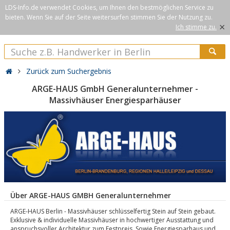
LDS-Info.de verwendet Cookies, um Ihnen den bestmöglichen Service zu
bieten. Wenn Sie auf der Seite weitersurfen stimmen Sie der Nutzung zu.
×
Ich stimme zu.
Zurück zum Suchergebnis
ARGE-HAUS GmbH Generalunternehmer -
Massivhäuser Energiesparhäuser
Über ARGE-HAUS GMBH Generalunternehmer
ARGE-HAUS Berlin - Massivhäuser schlüsselfertig Stein auf Stein gebaut.
Exklusive & individuelle Massivhäuser in hochwertiger Ausstattung und
anspruchsvoller Architektur zum Festpreis. Sowie Energiesparhaus und